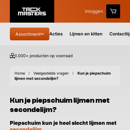
Inloggen
Acties
Lijmen en kitten
Contactli
Assortiment
1.000+ producten op voorraad
Vo
Home
Veelgestelde vragen
Kun je piepschuim
lijmen met secondelijm?
Kun je piepschuim lijmen met
secondelijm?
Piepschuim kun je heel slecht lijmen met
secondelijm