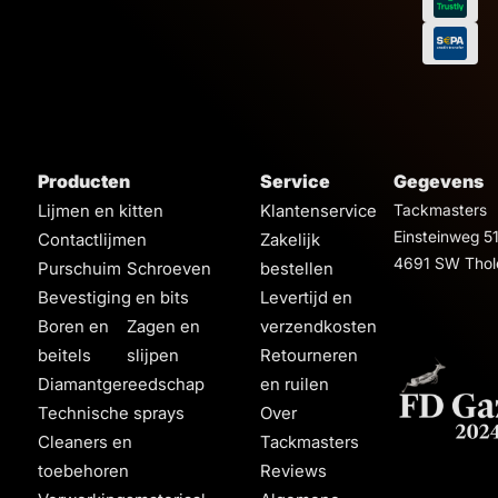
Producten
Service
Gegevens
Lijmen en kitten
Klantenservice
Tackmasters
Einsteinweg 5
Contactlijmen
Zakelijk
4691 SW Thol
Purschuim
Schroeven
bestellen
Bevestiging en bits
Levertijd en
Boren en
Zagen en
verzendkosten
beitels
slijpen
Retourneren
Diamantgereedschap
en ruilen
Technische sprays
Over
Cleaners en
Tackmasters
toebehoren
Reviews