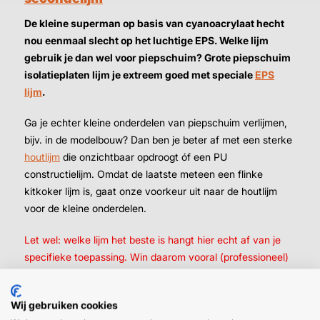
De kleine superman op basis van cyanoacrylaat hecht
nou eenmaal slecht op het luchtige EPS. Welke lijm
gebruik je dan wel voor piepschuim? Grote piepschuim
isolatieplaten lijm je extreem goed met speciale
EPS
lijm
.
Ga je echter kleine onderdelen van piepschuim verlijmen,
bijv. in de modelbouw? Dan ben je beter af met een sterke
houtlijm
die onzichtbaar opdroogt óf een PU
constructielijm. Omdat de laatste meteen een flinke
kitkoker lijm is, gaat onze voorkeur uit naar de houtlijm
voor de kleine onderdelen.
Let wel: welke lijm het beste is hangt hier echt af van je
specifieke toepassing. Win daarom vooral (professioneel)
advies in indien mogelijk en/of doe eerst een lijmtest
voordat je los gaat met de lijm.
Wij gebruiken cookies