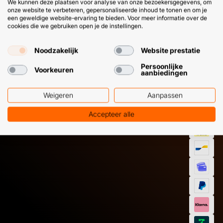
We kunnen deze plaatsen voor analyse van onze bezoekersgegevens, om
onze website te verbeteren, gepersonaliseerde inhoud te tonen en om je
een geweldige website-ervaring te bieden. Voor meer informatie over de
cookies die we gebruiken open je de instellingen.
Noodzakelijk
Website prestatie
HULP OF ADVIES NODIG?
BETAAL
Persoonlijke
Voorkeuren
aanbiedingen
GEMAKKEL
EN SNEL M
Klantenservice
WhatsApp
Weigeren
Aanpassen
+31 (0) 85 303
+31 (0) 6 11
7224
12 09 51
Accepteer alle