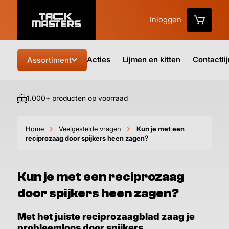
Inloggen
Acties
Lijmen en kitten
Contactli
Assortiment
1.000+ producten op voorraad
Vo
Home
Veelgestelde vragen
Kun je met een
reciprozaag door spijkers heen zagen?
Kun je met een reciprozaag
door spijkers heen zagen?
Met het juiste reciprozaagblad zaag je
probleemloos door spijkers