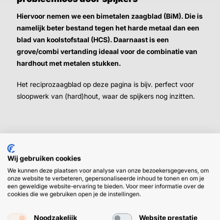
Hiervoor nemen we een bimetalen zaagblad (BiM). Die is
namelijk beter bestand tegen het harde metaal dan een
blad van koolstofstaal (HCS). Daarnaast is een
grove/combi vertanding ideaal voor de combinatie van
hardhout met metalen stukken.
Het reciprozaagblad op deze pagina is bijv. perfect voor
sloopwerk van (hard)hout, waar de spijkers nog inzitten.
Wij gebruiken cookies
We kunnen deze plaatsen voor analyse van onze bezoekersgegevens, om
HULP OF ADVIES NODIG?
BETAAL
onze website te verbeteren, gepersonaliseerde inhoud te tonen en om je
een geweldige website-ervaring te bieden. Voor meer informatie over de
GEMAKKEL
cookies die we gebruiken open je de instellingen.
EN SNEL M
Klantenservice
WhatsApp
+31 (0) 85 303
+31 (0) 6 11
Noodzakelijk
Website prestatie