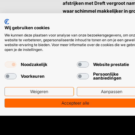
afstrijken met Dreft vergroot nam
waar schimmel makkelijker in groei
➜
Gebruik daarom een neutrale zee
Wij gebruiken cookies
We kunnen deze plaatsen voor analyse van onze bezoekersgegevens, om on
website te verbeteren, gepersonaliseerde inhoud te tonen en om je een gewel
website-ervaring te bieden. Voor meer informatie over de cookies die we gebr
open je de instellingen.
Noodzakelijk
Website prestatie
Persoonlijke
HULP OF ADVIES NODIG?
Voorkeuren
aanbiedingen
Weigeren
Aanpassen
Klantenservice
WhatsApp
+31 (0) 85 303 7224
+31 (0) 6 11 12
Accepteer alle