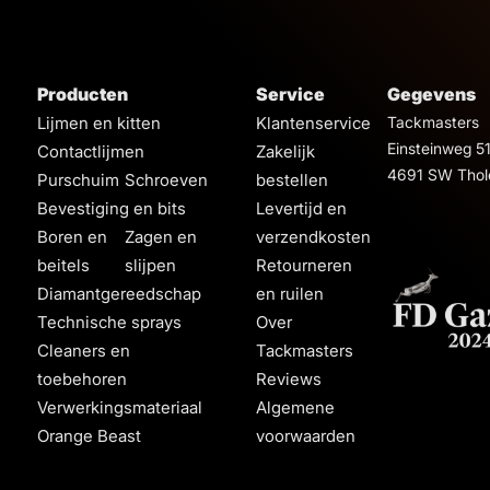
Producten
Service
Gegevens
Lijmen en kitten
Klantenservice
Tackmasters
Einsteinweg 5
Contactlijmen
Zakelijk
4691 SW Thol
Purschuim
Schroeven
bestellen
Bevestiging en bits
Levertijd en
Boren en
Zagen en
verzendkosten
beitels
slijpen
Retourneren
Diamantgereedschap
en ruilen
Technische sprays
Over
Cleaners en
Tackmasters
toebehoren
Reviews
Verwerkingsmateriaal
Algemene
Orange Beast
voorwaarden