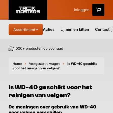
Inloggen
Acties
Lijmen en kitten
Contactli
Assortiment
1.000+ producten op voorraad
Vo
Home
Veelgestelde vragen
Is WD-40 geschikt
voor het reinigen van velgen?
Is WD-40 geschikt voor het
reinigen van velgen?
De meningen over gebruik van WD-40
voor velgen verschillen