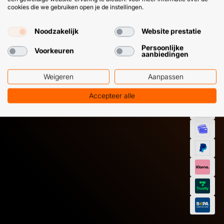
cookies die we gebruiken open je de instellingen.
HULP OF ADVIES NODIG?
BETAAL
Noodzakelijk
Website prestatie
GEMAKKEL
Persoonlijke
Voorkeuren
EN SNEL M
Klantenservice
WhatsApp
aanbiedingen
+31 (0) 85 303
+31 (0) 6 11
7224
12 09 51
Weigeren
Aanpassen
Accepteer alle