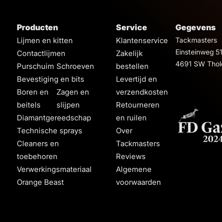
Producten
Service
Gegevens
Lijmen en kitten
Klantenservice
Tackmasters
Einsteinweg 5
Contactlijmen
Zakelijk
4691 SW Thol
Purschuim
Schroeven
bestellen
Bevestiging en bits
Levertijd en
Boren en
Zagen en
verzendkosten
beitels
slijpen
Retourneren
Diamantgereedschap
en ruilen
Technische sprays
Over
Cleaners en
Tackmasters
toebehoren
Reviews
Verwerkingsmateriaal
Algemene
Orange Beast
voorwaarden