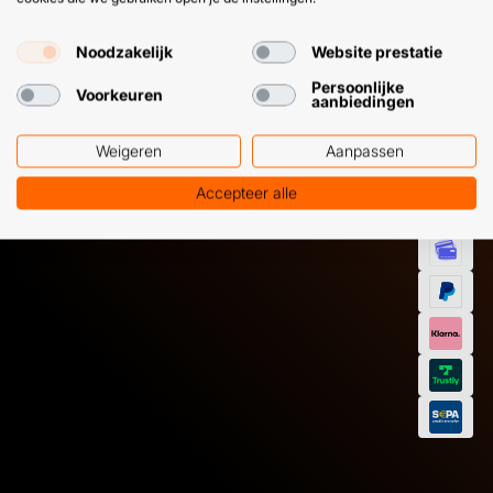
HULP OF ADVIES NODIG?
BETAAL
GEMAKKEL
Noodzakelijk
Website prestatie
EN SNEL M
Klantenservice
WhatsApp
Persoonlijke
Voorkeuren
aanbiedingen
+31 (0) 85 303
+31 (0) 6 11
7224
12 09 51
Weigeren
Aanpassen
Accepteer alle