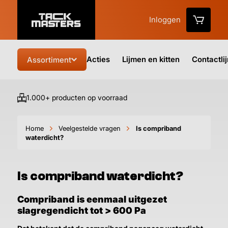
Inloggen
Acties
Lijmen en kitten
Contactli
Assortiment
1.000+ producten op voorraad
Vo
Home
Veelgestelde vragen
Is compriband
waterdicht?
Is compriband waterdicht?
Compriband is eenmaal uitgezet
slagregendicht tot > 600 Pa