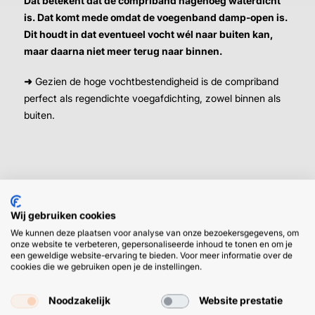
Dat betekent dat de compriband nagenoeg waterdicht
is. Dat komt mede omdat de voegenband damp-open is.
Dit houdt in dat eventueel vocht wél naar buiten kan,
maar daarna niet meer terug naar binnen.
➜
Gezien de hoge vochtbestendigheid is de compriband
perfect als regendichte voegafdichting, zowel binnen als
buiten.
Wij gebruiken cookies
HULP OF ADVIES NODIG?
BETAAL
We kunnen deze plaatsen voor analyse van onze bezoekersgegevens, om
onze website te verbeteren, gepersonaliseerde inhoud te tonen en om je
GEMAKKEL
een geweldige website-ervaring te bieden. Voor meer informatie over de
cookies die we gebruiken open je de instellingen.
EN SNEL M
Klantenservice
WhatsApp
+31 (0) 85 303
+31 (0) 6 11
7224
12 09 51
Noodzakelijk
Website prestatie