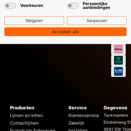
Persoonlijke
Voorkeuren
aanbiedingen
Weigeren
Aanpassen
Accepteer alle
Producten
Service
Gegevens
Lijmen en kitten
Klantenservice
Tackmasters
Einsteinweg 5
Contactlijmen
Zakelijk
4691 SW Thol
Purschuim
Schroeven
bestellen