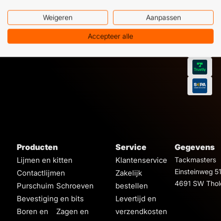
Weigeren
Aanpassen
Accepteer alle
Producten
Service
Gegevens
Lijmen en kitten
Klantenservice
Tackmasters
Einsteinweg 5
Contactlijmen
Zakelijk
4691 SW Thol
Purschuim
Schroeven
bestellen
Bevestiging en bits
Levertijd en
Boren en
Zagen en
verzendkosten