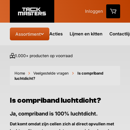
Inloggen
Acties
Lijmen en kitten
Contactli
Assortiment
1.000+ producten op voorraad
Vo
Home
Veelgestelde vragen
Is compriband
luchtdicht?
Is compriband luchtdicht?
Ja, compriband is 100% luchtdicht.
Dat komt omdat zijn cellen zich al direct opvullen met