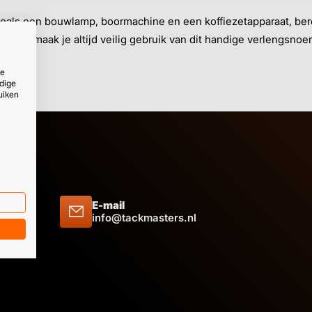
 zoals een bouwlamp, boormachine en een koffiezetapparaat, ber
nier maak je altijd veilig gebruik van dit handige verlengsnoer
ze
dige
uiken
E-mail
 09 51
info@tackmasters.nl