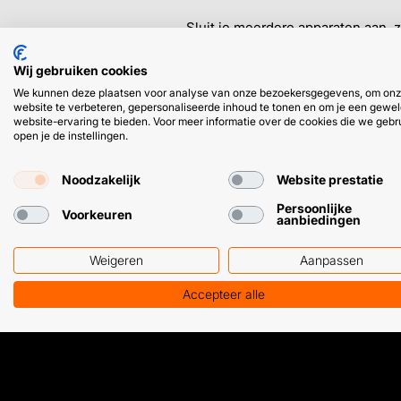
Sluit je meerdere apparaten aan,
Watt onder de 3200 komt. Op die ma
Wij gebruiken cookies
We kunnen deze plaatsen voor analyse van onze bezoekersgegevens, om on
website te verbeteren, gepersonaliseerde inhoud te tonen en om je een gewel
website-ervaring te bieden. Voor meer informatie over de cookies die we gebr
open je de instellingen.
Noodzakelijk
Website prestatie
HULP OF ADVIES NODIG?
Persoonlijke
Voorkeuren
aanbiedingen
Weigeren
Aanpassen
Klantenservice
WhatsApp
+31 (0) 85 303 7224
+31 (0) 6 11 12
Accepteer alle