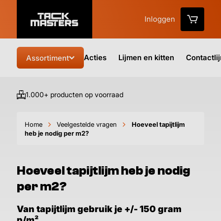
Inloggen
Acties
Lijmen en kitten
Contactli
Assortiment
1.000+ producten op voorraad
Vo
Home
Veelgestelde vragen
Hoeveel tapijtlijm
heb je nodig per m2?
Hoeveel tapijtlijm heb je nodig
per m2?
Van tapijtlijm gebruik je +/- 150 gram
p/m²