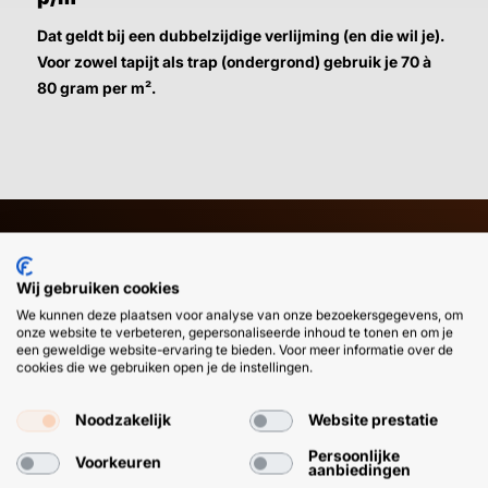
Dat geldt bij een dubbelzijdige verlijming (en die wil je).
Voor zowel tapijt als trap (ondergrond) gebruik je 70 à
80 gram per m².
HULP OF ADVIES NODIG?
BETAAL
Wij gebruiken cookies
GEMAKKEL
We kunnen deze plaatsen voor analyse van onze bezoekersgegevens, om
EN SNEL M
onze website te verbeteren, gepersonaliseerde inhoud te tonen en om je
Klantenservice
WhatsApp
een geweldige website-ervaring te bieden. Voor meer informatie over de
+31 (0) 85 303
+31 (0) 6 11
cookies die we gebruiken open je de instellingen.
7224
12 09 51
Noodzakelijk
Website prestatie
Persoonlijke
Voorkeuren
aanbiedingen