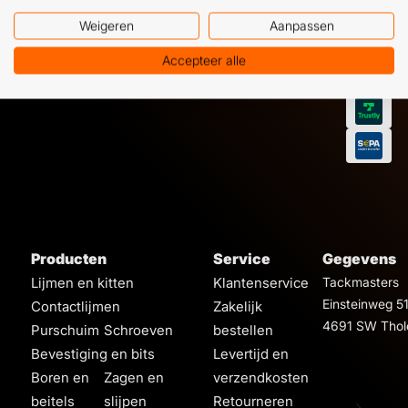
Weigeren
Aanpassen
Accepteer alle
Producten
Service
Gegevens
Lijmen en kitten
Klantenservice
Tackmasters
Einsteinweg 5
Contactlijmen
Zakelijk
4691 SW Thol
Purschuim
Schroeven
bestellen
Bevestiging en bits
Levertijd en
Boren en
Zagen en
verzendkosten
beitels
slijpen
Retourneren