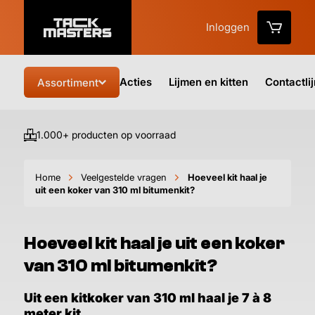
Inloggen
Acties
Lijmen en kitten
Contactli
Assortiment
1.000+ producten op voorraad
Vo
Home
Veelgestelde vragen
Hoeveel kit haal je
uit een koker van 310 ml bitumenkit?
Hoeveel kit haal je uit een koker
van 310 ml bitumenkit?
Uit een kitkoker van 310 ml haal je 7 à 8
meter kit