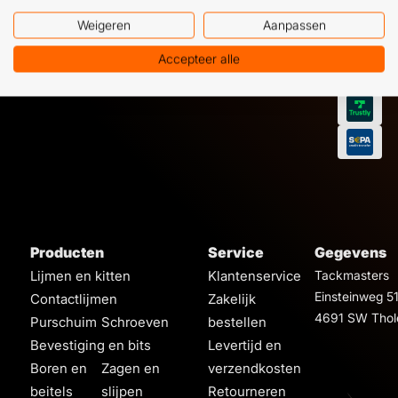
Weigeren
Aanpassen
Accepteer alle
Producten
Service
Gegevens
Lijmen en kitten
Klantenservice
Tackmasters
Einsteinweg 5
Contactlijmen
Zakelijk
4691 SW Thol
Purschuim
Schroeven
bestellen
Bevestiging en bits
Levertijd en
Boren en
Zagen en
verzendkosten
beitels
slijpen
Retourneren