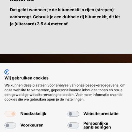
Dat geldt wanneer je de bitumenkit in rijen (strepen)
aanbrengt. Gebruik je een dubbele rij bitumenkit, dit kit
je (uiteraard) 3,5 à 4 meter af.
HULP OF ADVIES NODIG?
BETAAL
Wij gebruiken cookies
GEMAKKEL
We kunnen deze plaatsen voor analyse van onze bezoekersgegevens, om
EN SNEL M
onze website te verbeteren, gepersonaliseerde inhoud te tonen en om je
Klantenservice
WhatsApp
een geweldige website-ervaring te bieden. Voor meer informatie over de
+31 (0) 85 303
+31 (0) 6 11
cookies die we gebruiken open je de instellingen.
7224
12 09 51
Noodzakelijk
Website prestatie
Persoonlijke
Voorkeuren
aanbiedingen