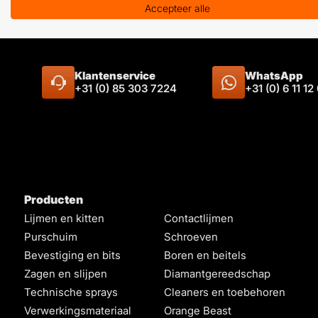
Accepteer alle
HULP OF ADVIES NODIG?
Klantenservice
WhatsApp
+31 (0) 85 303 7224
+31 (0) 6 11 12
Producten
Lijmen en kitten
Contactlijmen
Purschuim
Schroeven
Bevestiging en bits
Boren en beitels
Zagen en slijpen
Diamantgereedschap
Technische sprays
Cleaners en toebehoren
Verwerkingsmateriaal
Orange Beast