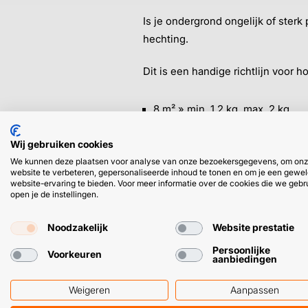
Is je ondergrond ongelijk of ster
hechting.
Dit is een handige richtlijn voor h
8 m² » min. 1,2 kg, max. 2 kg
12 m² » min. 1,8 kg, max. 3 kg
Wij gebruiken cookies
16 m² » min. 2,4 kg, max. 4 kg
We kunnen deze plaatsen voor analyse van onze bezoekersgegevens, om on
20 m² » min. 3 kg, max. 5 kg
website te verbeteren, gepersonaliseerde inhoud te tonen en om je een gewel
100 m² » min. 15 kg, max. 25 kg
website-ervaring te bieden. Voor meer informatie over de cookies die we gebr
open je de instellingen.
➜
Hoe je EPDM bodemlijm aanbr
Noodzakelijk
Website prestatie
Persoonlijke
Voorkeuren
aanbiedingen
Weigeren
Aanpassen