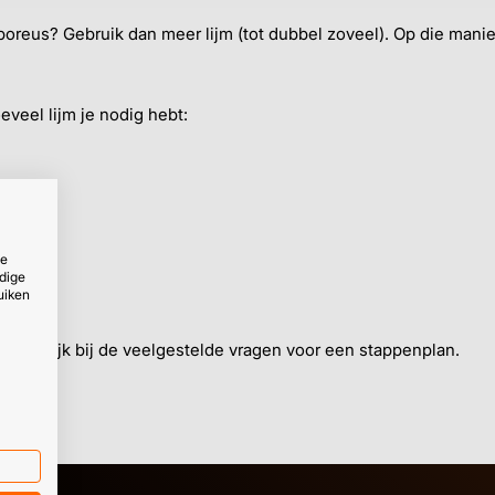
k poreus? Gebruik dan meer lijm (tot dubbel zoveel). Op die man
oeveel lijm je nodig hebt:
ze
dige
uiken
engt?
Kijk bij de veelgestelde vragen voor een stappenplan.