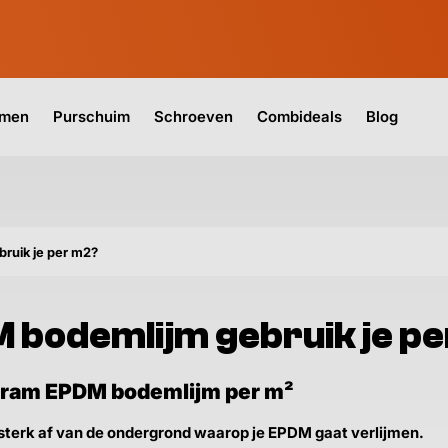
jmen
Purschuim
Schroeven
Combideals
Blog
ruik je per m2?
 bodemlijm gebruik je p
 gram EPDM bodemlijm per m²
t sterk af van de ondergrond waarop je EPDM gaat verlijmen.