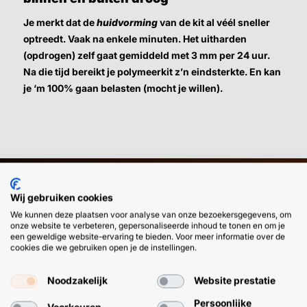
Je merkt dat de
huidvorming
van de kit al véél sneller
optreedt. Vaak na enkele minuten. Het uitharden
(opdrogen) zelf gaat gemiddeld met 3 mm per 24 uur.
Na die tijd bereikt je polymeerkit z’n eindsterkte. En kan
je ‘m 100% gaan belasten (mocht je willen).
Wij gebruiken cookies
HULP OF ADVIES NODIG?
BETAAL
We kunnen deze plaatsen voor analyse van onze bezoekersgegevens, om
GEMAKKEL
onze website te verbeteren, gepersonaliseerde inhoud te tonen en om je
een geweldige website-ervaring te bieden. Voor meer informatie over de
EN SNEL M
Klantenservice
WhatsApp
cookies die we gebruiken open je de instellingen.
+31 (0) 85 303
+31 (0) 6 11
7224
12 09 51
Noodzakelijk
Website prestatie
Persoonlijke