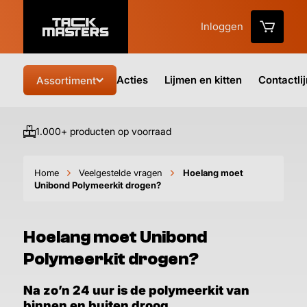
Inloggen
Acties
Lijmen en kitten
Contactli
Assortiment
1.000+ producten op voorraad
Vo
Home
Veelgestelde vragen
Hoelang moet
Unibond Polymeerkit drogen?
Hoelang moet Unibond
Polymeerkit drogen?
Na zo’n 24 uur is de polymeerkit van
binnen en buiten droog