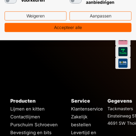
Voorkeuren
aanbiedingen
Weigeren
Aanpassen
Accepteer alle
Producten
Service
Gegevens
Lijmen en kitten
Klantenservice
Tackmasters
Einsteinweg 5
Contactlijmen
Zakelijk
4691 SW Thol
Purschuim
Schroeven
bestellen
Bevestiging en bits
Levertijd en