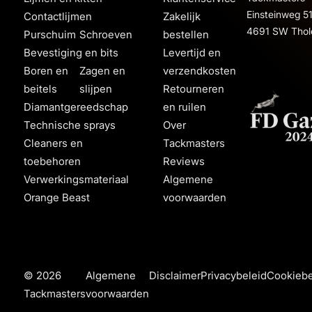
Einsteinweg 5
Contactlijmen
Zakelijk
4691 SW Thol
Purschuim
Schroeven
bestellen
Bevestiging en bits
Levertijd en
Boren en
Zagen en
verzendkosten
beitels
slijpen
Retourneren
Diamantgereedschap
en ruilen
Technische sprays
Over
Cleaners en
Tackmasters
toebehoren
Reviews
Verwerkingsmateriaal
Algemene
Orange Beast
voorwaarden
© 2026
Algemene
Disclaimer
Privacybeleid
Cookiebe
Tackmasters
voorwaarden