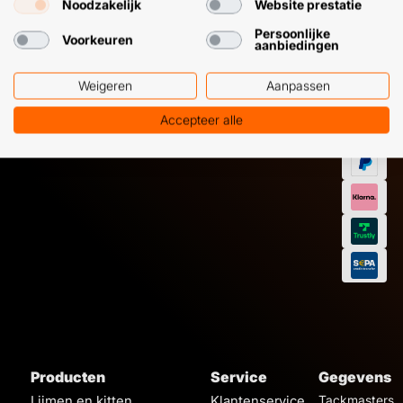
Noodzakelijk
Website prestatie
+31 (0) 85 303
+31 (0) 6 11
7224
12 09 51
Persoonlijke
Voorkeuren
aanbiedingen
Weigeren
Aanpassen
Accepteer alle
Producten
Service
Gegevens
Lijmen en kitten
Klantenservice
Tackmasters