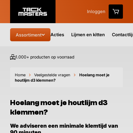
Inloggen
Acties
Lijmen en kitten
Contactli
Assortiment
1.000+ producten op voorraad
Vo
Home
Veelgestelde vragen
Hoelang moet je
houtlijm d3 klemmen?
Hoelang moet je houtlijm d3
klemmen?
We adviseren een minimale klemtijd van
90 minuten