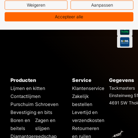
Weigeren
Aanpassen
Accepteer alle
Producten
Service
Gegevens
Lijmen en kitten
Klantenservice
Tackmasters
Einsteinweg 5
Contactlijmen
Zakelijk
4691 SW Thol
Purschuim
Schroeven
bestellen
Bevestiging en bits
Levertijd en
Boren en
Zagen en
verzendkosten
beitels
slijpen
Retourneren
Diamantgereedschap
en ruilen