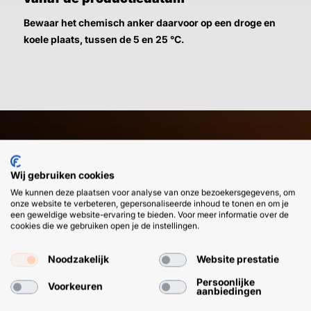
Bewaar het chemisch anker daarvoor op een droge en
koele plaats, tussen de 5 en 25 °C.
HULP OF ADVIES NODIG?
BETAAL
GEMAKKEL
Wij gebruiken cookies
EN SNEL M
We kunnen deze plaatsen voor analyse van onze bezoekersgegevens, om
Klantenservice
WhatsApp
onze website te verbeteren, gepersonaliseerde inhoud te tonen en om je
+31 (0) 85 303
+31 (0) 6 11
een geweldige website-ervaring te bieden. Voor meer informatie over de
7224
12 09 51
cookies die we gebruiken open je de instellingen.
Noodzakelijk
Website prestatie
Persoonlijke
Voorkeuren
aanbiedingen