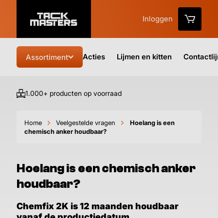
Inloggen
Acties
Lijmen en kitten
Contactli
Assortiment
1.000+ producten op voorraad
Vo
Home
Veelgestelde vragen
Hoelang is een
chemisch anker houdbaar?
Hoelang is een chemisch anker
houdbaar?
Chemfix 2K is 12 maanden houdbaar
vanaf de productiedatum