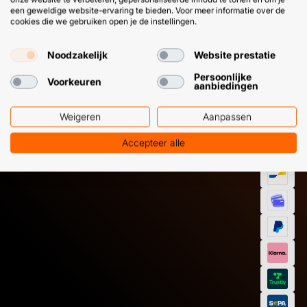
een geweldige website-ervaring te bieden. Voor meer informatie over de
cookies die we gebruiken open je de instellingen.
Noodzakelijk
Website prestatie
HULP OF ADVIES NODIG?
BETAAL
GEMAKKEL
Persoonlijke
Voorkeuren
aanbiedingen
EN SNEL M
Klantenservice
WhatsApp
+31 (0) 85 303
+31 (0) 6 11
Weigeren
Aanpassen
7224
12 09 51
Accepteer alle