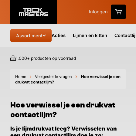
Inloggen
Acties
Lijmen en kitten
Contactli
Assortiment
1.000+ producten op voorraad
Vo
Home
Veelgestelde vragen
Hoe verwissel je een
drukvat contactlijm?
Hoe verwissel je een drukvat
contactlijm?
Is je lijmdrukvat leeg? Verwisselen van
een drukvat contactlijm doe je zo: