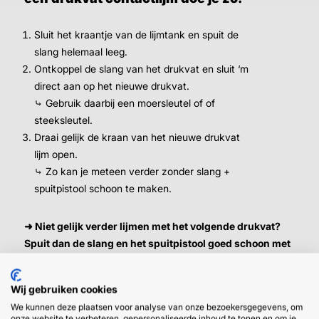
Sluit het kraantje van de lijmtank en spuit de
slang helemaal leeg.
Ontkoppel de slang van het drukvat en sluit ‘m
direct aan op het nieuwe drukvat.
⤷ Gebruik daarbij een moersleutel of of
steeksleutel.
Draai gelijk de kraan van het nieuwe drukvat
lijm open.
⤷ Zo kan je meteen verder zonder slang +
spuitpistool schoon te maken.
➜
Niet gelijk verder lijmen met het volgende drukvat?
Spuit dan de slang en het spuitpistool goed schoon met
de gun cleaner en berg ‘m op voor later gebruik.
Wij gebruiken cookies
We kunnen deze plaatsen voor analyse van onze bezoekersgegevens, om
onze website te verbeteren, gepersonaliseerde inhoud te tonen en om je