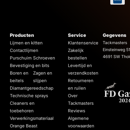
Producten
Service
Gegevens
Lijmen en kitten
Klantenservice
Tackmasters
Einsteinweg 5
Contactlijmen
Zakelijk
4691 SW Thol
Purschuim
Schroeven
bestellen
Bevestiging en bits
Levertijd en
Boren en
Zagen en
verzendkosten
beitels
slijpen
Retourneren
Diamantgereedschap
en ruilen
Technische sprays
Over
Cleaners en
Tackmasters
toebehoren
Reviews
Verwerkingsmateriaal
Algemene
Orange Beast
voorwaarden