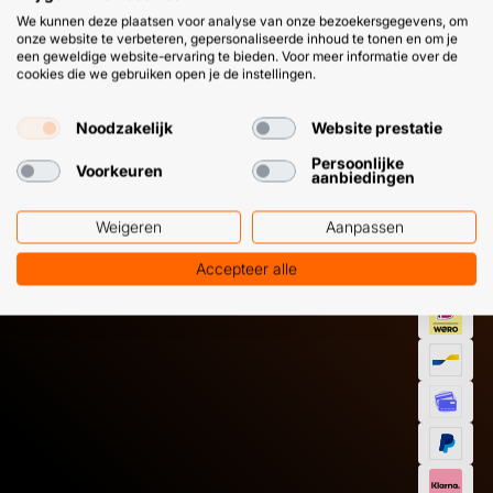
We kunnen deze plaatsen voor analyse van onze bezoekersgegevens, om
onze website te verbeteren, gepersonaliseerde inhoud te tonen en om je
een geweldige website-ervaring te bieden. Voor meer informatie over de
cookies die we gebruiken open je de instellingen.
Noodzakelijk
Website prestatie
Persoonlijke
HULP OF ADVIES NODIG?
BETAAL
Voorkeuren
aanbiedingen
GEMAKKEL
Weigeren
Aanpassen
EN SNEL M
Klantenservice
WhatsApp
+31 (0) 85 303
+31 (0) 6 11
Accepteer alle
7224
12 09 51