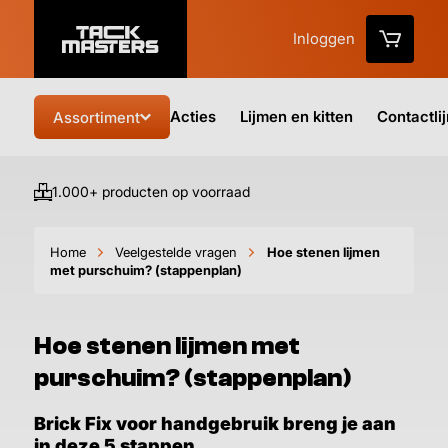
Inloggen
Acties
Lijmen en kitten
Contactli
Assortiment
1.000+ producten op voorraad
Vo
Home
Veelgestelde vragen
Hoe stenen lijmen
met purschuim? (stappenplan)
Hoe stenen lijmen met
purschuim? (stappenplan)
Brick Fix voor handgebruik breng je aan
in deze 5 stappen