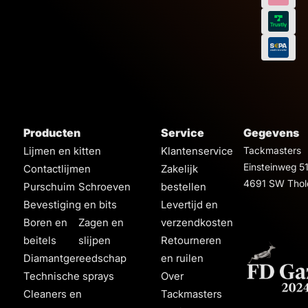
Producten
Service
Gegevens
Lijmen en kitten
Klantenservice
Tackmasters
Einsteinweg 5
Contactlijmen
Zakelijk
4691 SW Thol
Purschuim
Schroeven
bestellen
Bevestiging en bits
Levertijd en
Boren en
Zagen en
verzendkosten
beitels
slijpen
Retourneren
Diamantgereedschap
en ruilen
Technische sprays
Over
Cleaners en
Tackmasters