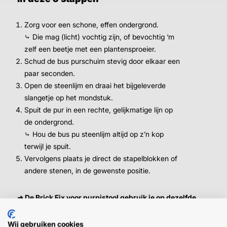
Zorg voor een schone, effen ondergrond.
⤷ Die mag (licht) vochtig zijn, of bevochtig ‘m
zelf een beetje met een plantensproeier.
Schud de bus purschuim stevig door elkaar een
paar seconden.
Open de steenlijm en draai het bijgeleverde
slangetje op het mondstuk.
Spuit de pur in een rechte, gelijkmatige lijn op
de ondergrond.
⤷ Hou de bus pu steenlijm altijd op z’n kop
terwijl je spuit.
Vervolgens plaats je direct de stapelblokken of
andere stenen, in de gewenste positie.
➜
De Brick Fix voor purpistool gebruik je op dezelfde
manier, maar dan bevestig je ‘m na stap 3 eerst op het
pistool.
Wij gebruiken cookies