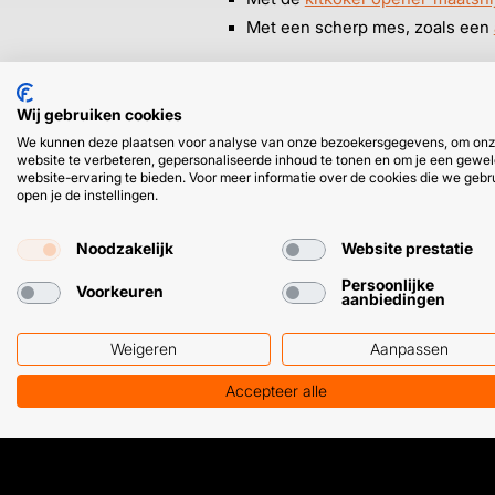
Met een scherp mes, zoals een
➜
Het makkelijkst? Dat is natuurli
Wij gebruiken cookies
schuin is, snij je ‘m met het uitk
We kunnen deze plaatsen voor analyse van onze bezoekersgegevens, om on
website te verbeteren, gepersonaliseerde inhoud te tonen en om je een gewel
website-ervaring te bieden. Voor meer informatie over de cookies die we gebr
open je de instellingen.
Noodzakelijk
Website prestatie
Persoonlijke
Voorkeuren
aanbiedingen
HULP OF ADVIES NODIG?
Weigeren
Aanpassen
Klantenservice
WhatsApp
Accepteer alle
+31 (0) 85 303 7224
+31 (0) 6 11 12