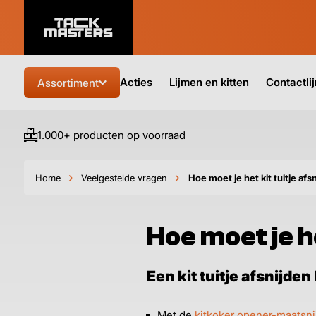
Acties
Lijmen en kitten
Contactli
Assortiment
1.000+ producten op voorraad
Home
Veelgestelde vragen
Hoe moet je het kit tuitje afs
Hoe moet je he
Een kit tuitje afsnijde
Met de
kitkoker opener-maatsni