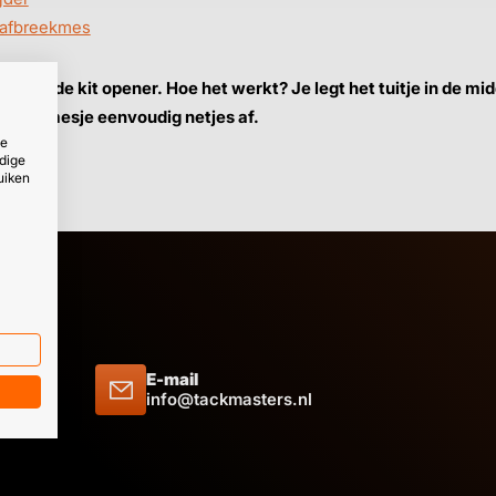
afbreekmes
jk met de kit opener. Hoe het werkt? Je legt het tuitje in de mi
lapbare mesje eenvoudig netjes af.
ze
dige
uiken
E-mail
 09 51
info@tackmasters.nl