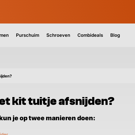
jmen
Purschuim
Schroeven
Combideals
Blog
nijden?
t kit tuitje afsnijden?
n kun je op twee manieren doen:
jder