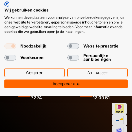
➜
Kom je er niet uit? We helpen je graag aan het juiste
Wij gebruiken cookies
zaagblad voor je klus. En als wij die zelf niet hebben, hoor
We kunnen deze plaatsen voor analyse van onze bezoekersgegevens, om
je dat ook.
onze website te verbeteren, gepersonaliseerde inhoud te tonen en om je
een geweldige website-ervaring te bieden. Voor meer informatie over de
cookies die we gebruiken open je de instellingen.
Noodzakelijk
Website prestatie
Persoonlijke
Voorkeuren
aanbiedingen
HULP OF ADVIES NODIG?
BETAAL
Weigeren
Aanpassen
GEMAKKEL
Accepteer alle
EN SNEL M
Klantenservice
WhatsApp
+31 (0) 85 303
+31 (0) 6 11
7224
12 09 51