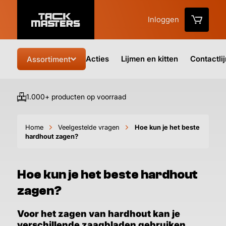
Inloggen
Acties
Lijmen en kitten
Contactli
Assortiment
1.000+ producten op voorraad
Vo
Home
Veelgestelde vragen
Hoe kun je het beste
hardhout zagen?
Hoe kun je het beste hardhout
zagen?
Voor het zagen van hardhout kan je
verschillende zaagbladen gebruiken