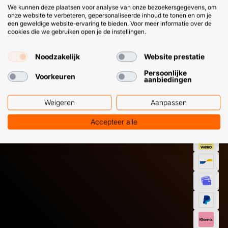
We kunnen deze plaatsen voor analyse van onze bezoekersgegevens, om
onze website te verbeteren, gepersonaliseerde inhoud te tonen en om je
een geweldige website-ervaring te bieden. Voor meer informatie over de
cookies die we gebruiken open je de instellingen.
Noodzakelijk
Website prestatie
Persoonlijke
HULP OF ADVIES NODIG?
BETAAL
Voorkeuren
aanbiedingen
GEMAKKEL
EN SNEL M
Weigeren
Aanpassen
Klantenservice
WhatsApp
+31 (0) 85 303
+31 (0) 6 11
Accepteer alle
7224
12 09 51