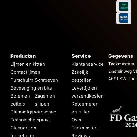
Producten
Service
Gegevens
Lijmen en kitten
Klantenservice
Tackmasters
Einsteinweg 5
Contactlijmen
Zakelijk
4691 SW Thol
Purschuim
Schroeven
bestellen
Bevestiging en bits
Levertijd en
Boren en
Zagen en
verzendkosten
beitels
slijpen
Retourneren
Diamantgereedschap
en ruilen
Technische sprays
Over
Cleaners en
Tackmasters
toebehoren
Reviews