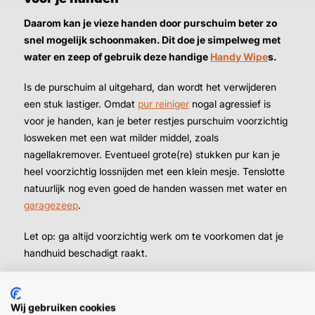
Daarom kan je vieze handen door purschuim beter zo
snel mogelijk schoonmaken. Dit doe je simpelweg met
water en zeep of gebruik deze handige
Handy Wipe
s.
Is de purschuim al uitgehard, dan wordt het verwijderen
een stuk lastiger. Omdat
pur reiniger
nogal agressief is
voor je handen, kan je beter restjes purschuim voorzichtig
losweken met een wat milder middel, zoals
nagellakremover. Eventueel grote(re) stukken pur kan je
heel voorzichtig lossnijden met een klein mesje. Tenslotte
natuurlijk nog even goed de handen wassen met water en
garagezeep
.
Let op: ga altijd voorzichtig werk om te voorkomen dat je
handhuid beschadigt raakt.
➜
Lekker zittende, waterafstotende
werkhandschoenen
komen altijd goed van pas.
Wij gebruiken cookies