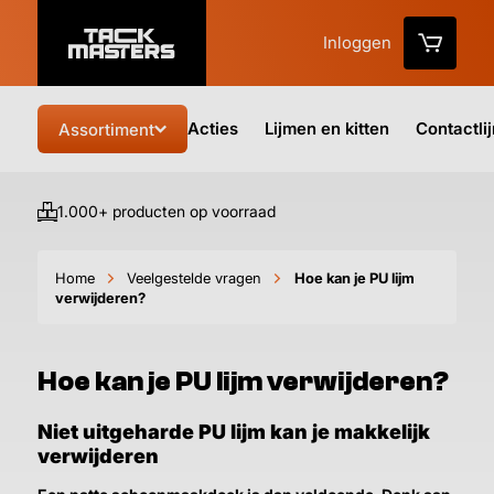
Inloggen
Acties
Lijmen en kitten
Contactli
Assortiment
1.000+ producten op voorraad
Vo
Home
Veelgestelde vragen
Hoe kan je PU lijm
verwijderen?
Hoe kan je PU lijm verwijderen?
Niet uitgeharde PU lijm kan je makkelijk
verwijderen