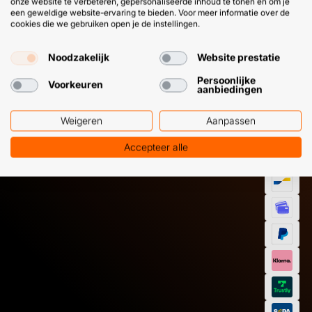
onze website te verbeteren, gepersonaliseerde inhoud te tonen en om je
een geweldige website-ervaring te bieden. Voor meer informatie over de
cookies die we gebruiken open je de instellingen.
Noodzakelijk
Website prestatie
HULP OF ADVIES NODIG?
BETAAL
GEMAKKEL
Persoonlijke
Voorkeuren
aanbiedingen
EN SNEL M
Klantenservice
WhatsApp
+31 (0) 85 303
+31 (0) 6 11
Weigeren
Aanpassen
7224
12 09 51
Accepteer alle