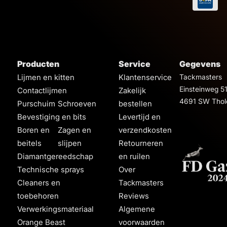
Producten
Service
Gegevens
Lijmen en kitten
Klantenservice
Tackmasters
Einsteinweg 5
Contactlijmen
Zakelijk
4691 SW Thol
Purschuim
Schroeven
bestellen
Bevestiging en bits
Levertijd en
Boren en
Zagen en
verzendkosten
beitels
slijpen
Retourneren
Diamantgereedschap
en ruilen
Technische sprays
Over
Cleaners en
Tackmasters
toebehoren
Reviews
Verwerkingsmateriaal
Algemene
Orange Beast
voorwaarden