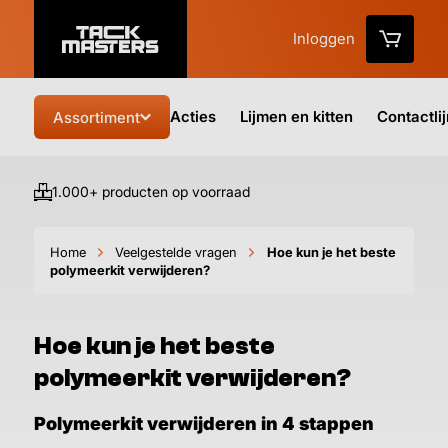
Inloggen
Acties
Lijmen en kitten
Contactli
Assortiment
1.000+ producten op voorraad
Vo
Home
Veelgestelde vragen
Hoe kun je het beste
polymeerkit verwijderen?
Hoe kun je het beste
polymeerkit verwijderen?
Polymeerkit verwijderen in 4 stappen