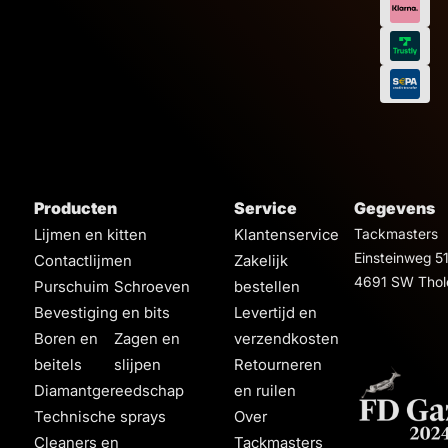
Producten
Service
Gegevens
Lijmen en kitten
Klantenservice
Tackmasters
Einsteinweg 5
Contactlijmen
Zakelijk
4691 SW Thol
Purschuim
Schroeven
bestellen
Bevestiging en bits
Levertijd en
Boren en
Zagen en
verzendkosten
beitels
slijpen
Retourneren
Diamantgereedschap
en ruilen
Technische sprays
Over
Cleaners en
Tackmasters