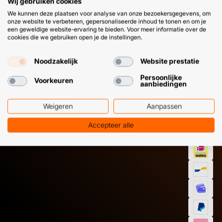
Wij gebruiken cookies
langer intrekken of verwijder eerst meer lijm mechanisch.
We kunnen deze plaatsen voor analyse van onze bezoekersgegevens, om
onze website te verbeteren, gepersonaliseerde inhoud te tonen en om je
een geweldige website-ervaring te bieden. Voor meer informatie over de
cookies die we gebruiken open je de instellingen.
Noodzakelijk
Website prestatie
Persoonlijke
Voorkeuren
HULP OF ADVIES NODIG?
BETAAL
aanbiedingen
GEMAKKEL
Weigeren
Aanpassen
EN SNEL M
Klantenservice
WhatsApp
+31 (0) 85 303
+31 (0) 6 11
Accepteer alle
7224
12 09 51