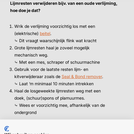
Lijmresten verwijderen bijv. van een oude verlijming,
hoe doe je dat?
Wrik de verlijming voorzichtig los met een
(elektrische)
beitel
.
⤷ Dit vraagt waarschijnlijk flink wat kracht
Grote lijmresten haal je zoveel mogelijk
mechanisch weg.
⤷ Met een mes, schraper of schuurmachine
Gebruik voor de laatste resten lijm- en
kitverwijderaar zoals de
Seal & Bond remover
.
⤷ Laat ‘m minimaal 10 minuten intrekken
Haal de losgeweekte lijmresten weg met een
doek, (schuur)spons of plamuurmes.
⤷ Wees er voorzichtig mee, afhankelijk van de
ondergrond
➜
Gelukt? Mooi. Niet gelukt? Laat evt. de lijmverwijderaar