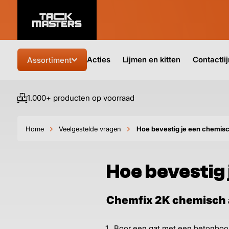
Acties
Lijmen en kitten
Contactli
Assortiment
1.000+ producten op voorraad
Home
Veelgestelde vragen
Hoe bevestig je een chemis
Hoe bevestig
Chemfix 2K chemisch a
Boor een gat met een betonboo