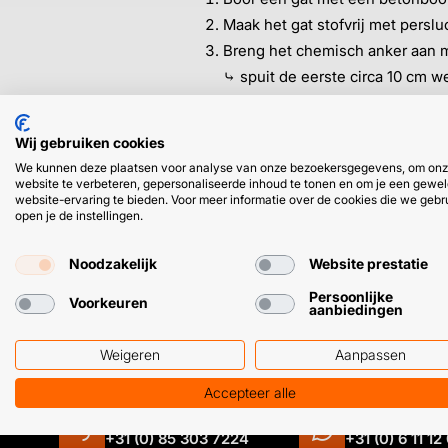
Maak het gat stofvrij met perslu
Breng het chemisch anker aan m
⤷ spuit de eerste circa 10 cm w
⤷ vul het gat voor zo’n 3/4e dee
Plaats met een draaiende beweg
Wij gebruiken cookies
We kunnen deze plaatsen voor analyse van onze bezoekersgegevens, om on
➜
Bekijk voor de exacte boordiep
website te verbeteren, gepersonaliseerde inhoud te tonen en om je een gewel
website-ervaring te bieden. Voor meer informatie over de cookies die we gebr
open je de instellingen.
Noodzakelijk
Website prestatie
Persoonlijke
Voorkeuren
aanbiedingen
HULP OF ADVIES NODIG?
Weigeren
Aanpassen
Accepteer alle
Klantenservice
WhatsApp
+31 (0) 85 303 7224
+31 (0) 6 11 12