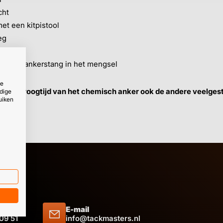
cht
et een kitpistool
eg
l
ing je ankerstang in het mengsel
ze
te en droogtijd van het chemisch anker ook de andere veelges
dige
uiken
E-mail
 09 51
info@tackmasters.nl