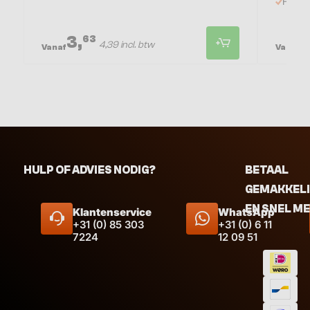
Hoge a
3,
3
63
4,39 incl. btw
Vanaf
Vanaf
HULP OF ADVIES NODIG?
BETAAL
GEMAKKEL
EN SNEL M
Klantenservice
WhatsApp
+31 (0) 85 303
+31 (0) 6 11
7224
12 09 51