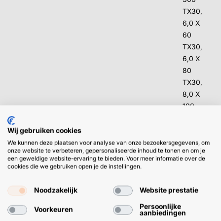
TX30,
6,0 X
60
TX30,
6,0 X
80
TX30,
8,0 X
100
TX40,
8,0 X
Wij gebruiken cookies
120
We kunnen deze plaatsen voor analyse van onze bezoekersgegevens, om
onze website te verbeteren, gepersonaliseerde inhoud te tonen en om je
TX40,
een geweldige website-ervaring te bieden. Voor meer informatie over de
8,0 X
cookies die we gebruiken open je de instellingen.
140
TX40,
Noodzakelijk
Website prestatie
8,0 X
Persoonlijke
Voorkeuren
160
aanbiedingen