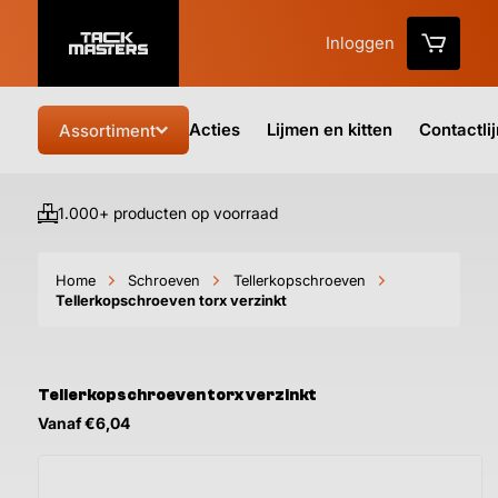
Inloggen
Acties
Lijmen en kitten
Contactli
Assortiment
1.000+ producten op voorraad
Vo
Home
Schroeven
Tellerkopschroeven
Tellerkopschroeven torx verzinkt
Tellerkopschroeven torx verzinkt
Vanaf €6,04