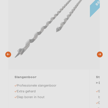
Slangenboor
Strong
> Direc
Professionele slangenboor
Extra gehard
Beste 
Diep boren in hout
bouwe
Direct