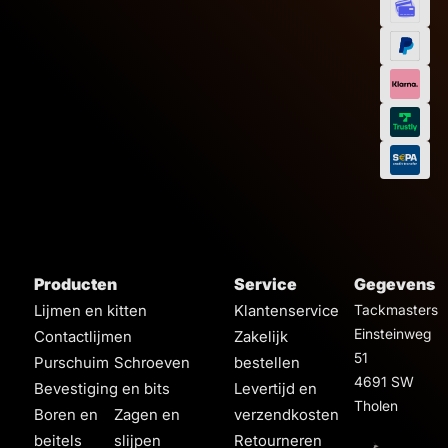
Kleur
Wit
Zw
Afmeting
Inhoud
3,
99
Producten
Service
Gegevens
Lijmen en kitten
Klantenservice
Tackmasters
Einsteinweg
Contactlijmen
Zakelijk
51
Purschuim
Schroeven
bestellen
4691 SW
Bevestiging en bits
Levertijd en
Tholen
Boren en
Zagen en
verzendkosten
beitels
slijpen
Retourneren