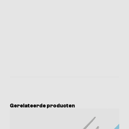
Gerelateerde producten
BESTSE