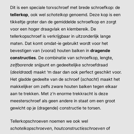
Dit is een speciale torxschroef met brede schroefkop: de
tellerkop
, ook wel
schotelkop
genoemd. Deze kop is een
tikkeltje groter dan de gemiddelde schroefkop en zorgt
voor een hoger draagvlak en klembereik. De
tellerkopschroef is verkrijgbaar in uitzonderlijk lange
maten. Dat komt omdat-ie gebruikt wordt voor het
bevestigen van (vooral) houten balken in
dragende
constructies
. De combinatie van schroefkop, lengte,
zelfborende
snijpunt en gedeeltelijke schroefdraad
(
deeldraad
) maakt ‘m daar dan ook perfect geschikt voor.
Het gladde gedeelte van de schroef (
schacht
) maakt het
makkelijker om zelfs zware houten balken tegen elkaar
aan te trekken. Met z’n enorme trekkracht is deze
meesterschroef als geen andere in staat om een groot
gewicht op je (dragende) constructie te torsen.
Tellerkopschroeven noemen we ook wel
schotelkopschroeven
,
houtconstructieschroeven
of