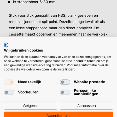
1x stappenboor 6-30 mm
Stuk voor stuk gemaakt van HSS, blank geslepen en
rechtssnijdend met splitpoint. Dezelfde hoge kwaliteit als
een losse stappenboor, maar dan direct compleet. De
cassette maakt opbergen en meenemen naar de werkplek
ook nog eens lekker makkelijk.
Wij gebruiken cookies
We kunnen deze plaatsen voor analyse van onze bezoekersgegevens, om
Direct een koffertje stappenboren
onze website te verbeteren, gepersonaliseerde inhoud te tonen en om je
een geweldige website-ervaring te bieden. Voor meer informatie over de
bestellen
cookies die we gebruiken open je de instellingen.
Als je regelmatig verschillende gatmaten nodig hebt en
Noodzakelijk
Website prestatie
niet per klus wil nadenken welke boor je meeneemt. Met
deze set heb je gaten van 4 tot 30 mm gedekt. Handig
Persoonlijke
Voorkeuren
aanbiedingen
bijvoorbeeld voor het opboren van kleine kabeldoorvoeren
tot grotere openingen in plaatstaal of schakelkasten.
Weigeren
Aanpassen
Bestel je stappenboren vandaag nog online en profiteer
Accepteer alle