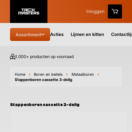
Inloggen
Acties
Lijmen en kitten
Contactli
Assortiment
1.000+ producten op voorraad
Vo
Home
Boren en beitels
Metaalboren
Stappenboren cassette 3-delig
Stappenboren cassette 3-delig