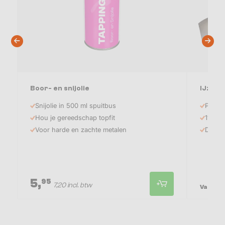
Boor- en snijolie
IJzerb
Snijolie in 500 ml spuitbus
Profes
Hou je gereedschap topfit
118° s
Voor harde en zachte metalen
DIN 33
5,
2
95
7,20 incl. btw
Vanaf