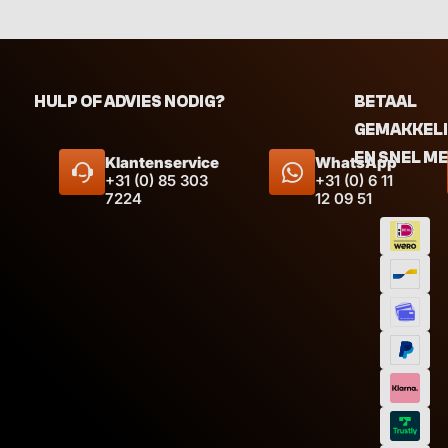
HULP OF ADVIES NODIG?
BETAAL
GEMAKKEL
EN SNEL M
Klantenservice
WhatsApp
+31 (0) 85 303
+31 (0) 6 11
7224
12 09 51
Inhoud
Afmeti