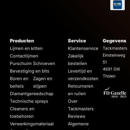
Producten
Service
Gegevens
Lijmen en kitten
Klantenservice
Tackmasters
Einsteinweg
Contactlijmen
Zakelijk
51
Purschuim
Schroeven
bestellen
4691 SW
Bevestiging en bits
Levertijd en
Tholen
Boren en
Zagen en
verzendkosten
beitels
slijpen
Retourneren
Diamantgereedschap
en ruilen
Technische sprays
Over
Cleaners en
Tackmasters
toebehoren
Reviews
Verwerkingsmateriaal
Algemene