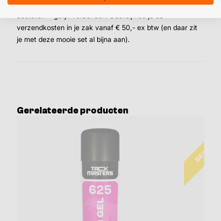
van turboverzending: Op werkdagen vóór 16:00 uur
bestellen = gelijk verzonden. Daarbij hou je de
verzendkosten in je zak vanaf € 50,- ex btw (en daar zit
je met deze mooie set al bijna aan).
Gerelateerde producten
BESTE K