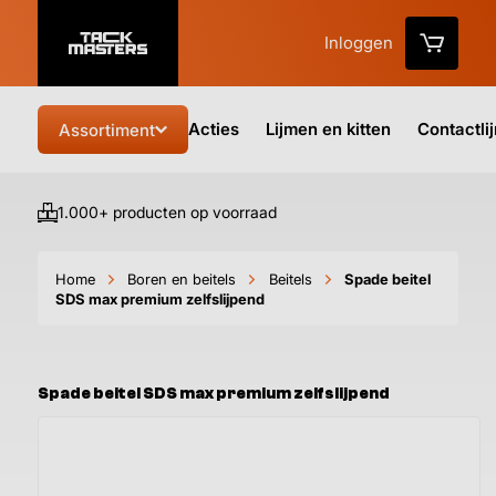
Inloggen
Acties
Lijmen en kitten
Contactli
Assortiment
1.000+ producten op voorraad
Vo
Home
Boren en beitels
Beitels
Spade beitel
SDS max premium zelfslijpend
Spade beitel SDS max premium zelfslijpend