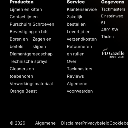
Producten
Service
Gegevens
Lijmen en kitten
Klantenservice
Tackmasters
Einsteinweg
Contactlijmen
Zakelijk
51
Purschuim
Schroeven
bestellen
4691 SW
Bevestiging en bits
Levertijd en
Tholen
Boren en
Zagen en
verzendkosten
beitels
slijpen
Retourneren
Diamantgereedschap
en ruilen
Technische sprays
Over
Cleaners en
Tackmasters
toebehoren
Reviews
Verwerkingsmateriaal
Algemene
Orange Beast
voorwaarden
© 2026
Algemene
Disclaimer
Privacybeleid
Cookiebe