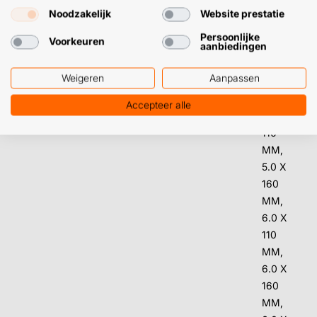
12.0 X
Noodzakelijk
Website prestatie
160
Persoonlijke
Voorkeuren
aanbiedingen
MM,
12.0 X
Weigeren
Aanpassen
210
MM,
Accepteer alle
5.0 X
110
MM,
5.0 X
160
MM,
6.0 X
110
MM,
6.0 X
160
MM,