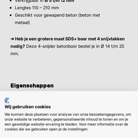
Verkrijgbaar in
Ø 5 t/m 12 mm
Lengtes 110 – 210 mm
Geschikt voor gewapend beton (beton met
metaal)
➜ Heb je een grotere maat SDS+ boor met 4 snijvlakken
nodig?
Deze 4-snijder betonboor bestel je in Ø 14 t/m 25
mm.
Eigenschappen
Afmeting
10.0 X
Wij gebruiken cookies
160
MM,
We kunnen deze plaatsen voor analyse van onze bezoekersgegevens, om
onze website te verbeteren, gepersonaliseerde inhoud te tonen en om je
10.0 X
een geweldige website-ervaring te bieden. Voor meer informatie over de
210
cookies die we gebruiken open je de instellingen.
MM,