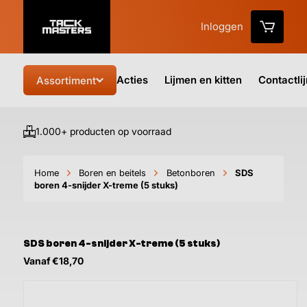
Inloggen
Acties
Lijmen en kitten
Contactli
Assortiment
1.000+ producten op voorraad
Vo
Home
Boren en beitels
Betonboren
SDS
boren 4-snijder X-treme (5 stuks)
SDS boren 4-snijder X-treme (5 stuks)
Vanaf €18,70