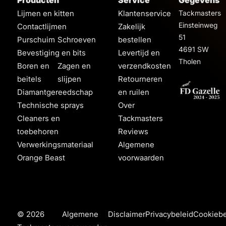
Producten
Service
Gegevens
Lijmen en kitten
Klantenservice
Tackmasters
Einsteinweg
Contactlijmen
Zakelijk
51
Purschuim
Schroeven
bestellen
4691 SW
Bevestiging en bits
Levertijd en
Tholen
Boren en
Zagen en
verzendkosten
beitels
slijpen
Retourneren
Diamantgereedschap
en ruilen
Technische sprays
Over
Cleaners en
Tackmasters
toebehoren
Reviews
Verwerkingsmateriaal
Algemene
Orange Beast
voorwaarden
© 2026
Algemene
Disclaimer
Privacybeleid
Cookiebe