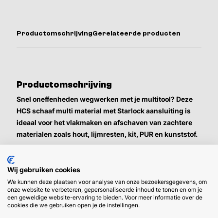
Productomschrijving
Gerelateerde producten
Productomschrijving
Snel oneffenheden wegwerken met je multitool? Deze
HCS schaaf multi material met Starlock aansluiting is
ideaal voor het vlakmaken en afschaven van zachtere
materialen zoals hout, lijmresten, kit, PUR en kunststof.
Het scherpe HCS-materiaal (High Carbon Steel) zorgt voor
efficiënte materiaalafname, terwijl de Starlock aansluiting
Wij gebruiken cookies
garant staat voor stevige bevestiging en optimale
We kunnen deze plaatsen voor analyse van onze bezoekersgegevens, om
onze website te verbeteren, gepersonaliseerde inhoud te tonen en om je
krachtoverbrenging. Perfect voor renovatie-, herstel- en
een geweldige website-ervaring te bieden. Voor meer informatie over de
afwerkingsklussen waar controle en precisie
cookies die we gebruiken open je de instellingen.
superbelangrijk zijn.