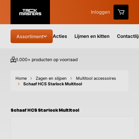
Inloggen
Acties
Lijmen en kitten
Contactli
Assortiment
1.000+ producten op voorraad
Vo
Home
Zagen en slijpen
Multitool accessoires
Schaaf HCS Starlock Multitool
Schaaf HCS Starlock Multitool