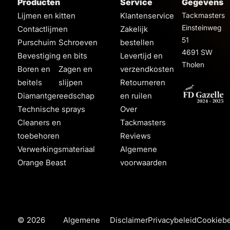
Producten
Service
Gegevens
Lijmen en kitten
Klantenservice
Tackmasters
Einsteinweg
Contactlijmen
Zakelijk
51
Purschuim
Schroeven
bestellen
4691 SW
Bevestiging en bits
Levertijd en
Tholen
Boren en
Zagen en
verzendkosten
beitels
slijpen
Retourneren
Diamantgereedschap
en ruilen
Technische sprays
Over
Cleaners en
Tackmasters
toebehoren
Reviews
Verwerkingsmateriaal
Algemene
Orange Beast
voorwaarden
© 2026
Algemene
Disclaimer
Privacybeleid
Cookiebe