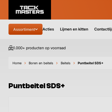
Acties
Lijmen en kitten
Contactli
Assortiment
1.000+ producten op voorraad
Home
Boren en beitels
Beitels
Puntbeitel SDS+
Puntbeitel SDS+