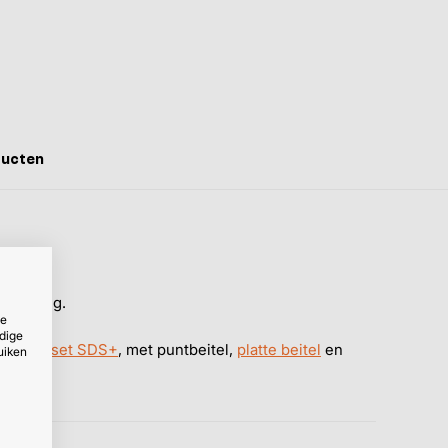
ducten
nsluiting.
ze
dige
e beitelset SDS+
, met puntbeitel,
platte beitel
en
uiken