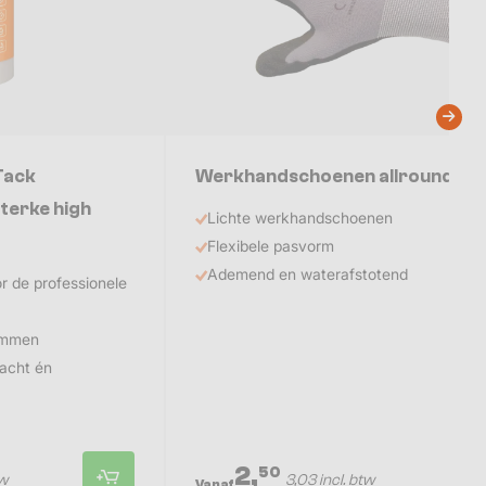
Tack
Werkhandschoenen allround
sterke high
Lichte werkhandschoenen
Flexibele pasvorm
Ademend en waterafstotend
or de professionele
lemmen
acht én
2,
50
tw
3,03 incl. btw
Vanaf