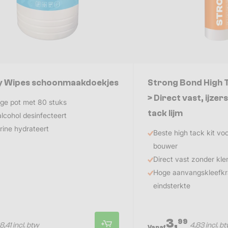
y Wipes schoonmaakdoekjes
Strong Bond High 
> Direct vast, ijzer
ge pot met 80 stuks
tack lijm
alcohol desinfecteert
rine hydrateert
Beste high tack kit vo
bouwer
Direct vast zonder k
Hoge aanvangskleefkr
eindsterkte
3,
99
8,41 incl. btw
4,83 incl. b
Vanaf