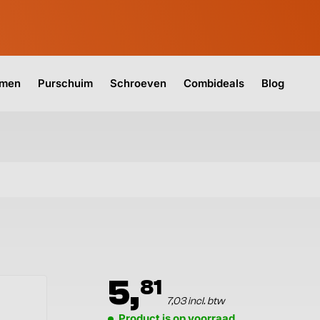
jmen
Purschuim
Schroeven
Combideals
Blog
5,
81
7,03 incl. btw
Product is op voorraad