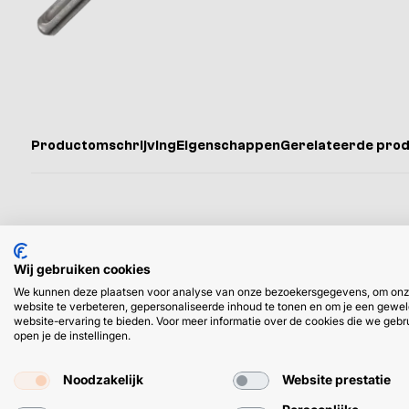
Productomschrijving
Eigenschappen
Gerelateerde pro
Productomschrijving
Wij gebruiken cookies
Puntbeitel van gehard staal, 250 mm lang, met SDS plus aa
We kunnen deze plaatsen voor analyse van onze bezoekersgegevens, om on
website te verbeteren, gepersonaliseerde inhoud te tonen en om je een gewel
Meteen een set beitels bestellen? Bekijk dan deze
3-delig
website-ervaring te bieden. Voor meer informatie over de cookies die we gebr
open je de instellingen.
spade beitel
.
Noodzakelijk
Website prestatie