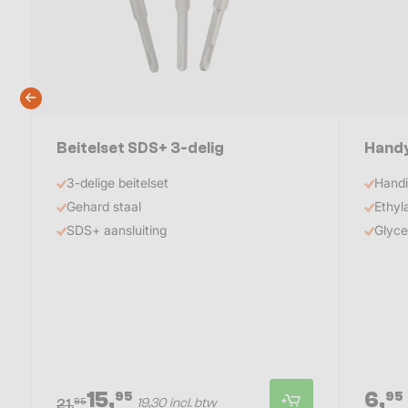
Beitelset SDS+ 3-delig
Hand
3-delige beitelset
Handi
Gehard staal
Ethyl
SDS+ aansluiting
Glyce
15,
6,
95
95
19,30 incl. btw
95
21,