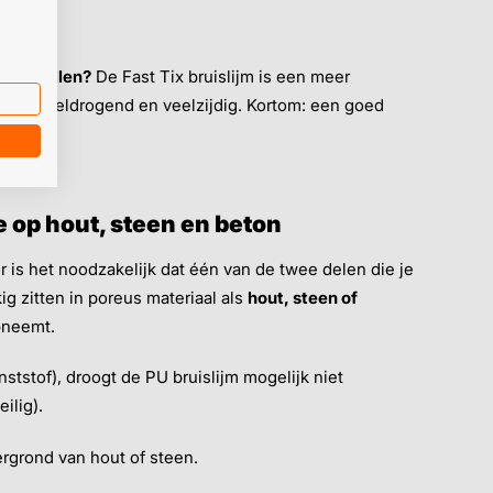
m bestellen?
De Fast Tix bruislijm is een meer
sterk, sneldrogend en veelzijdig. Kortom: een goed
e op hout, steen en beton
 is het noodzakelijk dat één van de twee delen die je
kig zitten in poreus materiaal als
hout, steen of
opneemt.
nststof), droogt de PU bruislijm mogelijk niet
ilig).
ergrond van hout of steen.