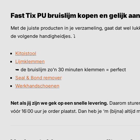
Fast Tix PU bruislijm kopen en gelijk aan
Met de juiste producten in je verzameling, gaat dat wel luk
de volgende handigheidjes. ⤵
Kitpistool
Lijmklemmen
➥ de bruislijm zo’n 30 minuten klemmen = perfect
Seal & Bond remover
Werkhandschoenen
Net als jij zijn we gek op een snelle levering.
Daarom sturen
vóór 16:00 uur je order plaatst. Dan heb je ‘m (bijna) altij