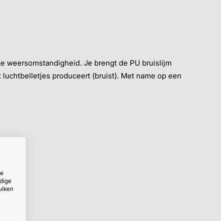
e weersomstandigheid. Je brengt de PU bruislijm
 luchtbelletjes produceert (bruist). Met name op een
ze
dige
uiken