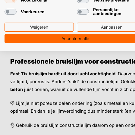
Bestand tegen chemicaliën en zuren
Persoonlijke
Voorkeuren
aanbiedingen
➜
Deze
constructie-/
bruislijm of alleen PU constructielij
Weigeren
Aanpassen
vullende lijm, maar onze
Power Tac
k is (minstens) net zo 
alternatief als constructielijm.
Accepteer alle
Professionele bruislijm voor constructi
Fast Tix bruislijm hardt uit door luchtvochtigheid.
Daarvoor
verlijmd, poreus is. Anders ‘stikt’ de constructielijm. Geluk
beton
juist poriën, waaruit de vullende lijm vocht in zich 
👎 Lijm je niet poreuze delen onderling (zoals metaal en ku
optimaal. En dan is je lijmverbinding dus minder sterk (en ve
👌 Gebruik de bruislijm constructielijm daarom op een ond