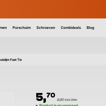
jmen
Purschuim
Schroeven
Combideals
Blog
uislijm Fast Tix
5,
70
6,90 incl. btw
Product is op voorraad