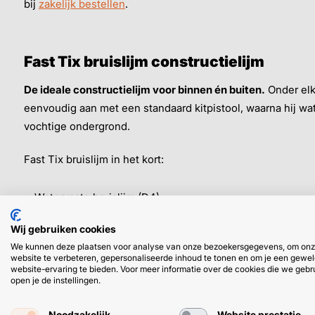
bij
zakelijk bestellen
.
Fast Tix bruislijm constructielijm
De ideale constructielijm voor binnen én buiten.
Onder elk
eenvoudig aan met een standaard kitpistool, waarna hij wat
vochtige ondergrond.
Fast Tix bruislijm in het kort:
Watervaste bruislijm (D4)
Vullende PU lijm
Wij gebruiken cookies
⤷ met licht bruisend effect
We kunnen deze plaatsen voor analyse van onze bezoekersgegevens, om on
Snelle krachtopbouw
website te verbeteren, gepersonaliseerde inhoud te tonen en om je een gewel
website-ervaring te bieden. Voor meer informatie over de cookies die we gebr
Temperatuurbestendig
open je de instellingen.
Na circa 3 uur 100% uitgehard
Hecht prima op vochtige ondergrond
Noodzakelijk
Website prestatie