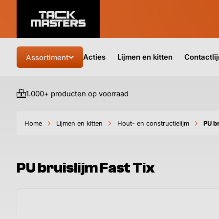
Acties
Lijmen en kitten
Contactli
Assortiment
1.000+ producten op voorraad
Home
Lijmen en kitten
Hout- en constructielijm
PU br
PU bruislijm Fast Tix