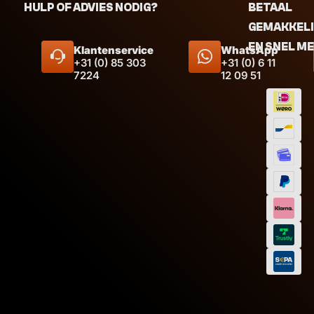
HULP OF ADVIES NODIG?
BETAAL
GEMAKKEL
EN SNEL M
Klantenservice
WhatsApp
+31 (0) 85 303
+31 (0) 6 11
7224
12 09 51
Inhoud
Kleur
Inhoud
Wit
Zw
6,
95