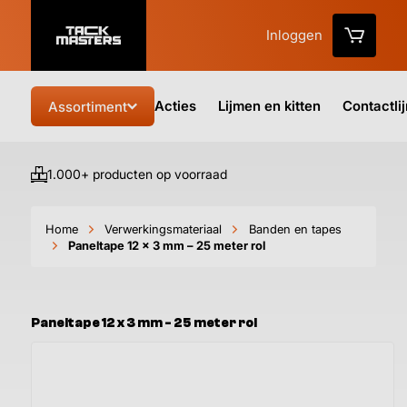
Inloggen
Acties
Lijmen en kitten
Contactli
Assortiment
1.000+ producten op voorraad
Vo
Home
Verwerkingsmateriaal
Banden en tapes
Paneltape 12 x 3 mm – 25 meter rol
Paneltape 12 x 3 mm - 25 meter rol