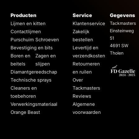
Producten
Service
Gegevens
Lijmen en kitten
Klantenservice
Tackmasters
Einsteinweg
Contactlijmen
Zakelijk
51
Purschuim
Schroeven
bestellen
4691 SW
Bevestiging en bits
Levertijd en
Tholen
Boren en
Zagen en
verzendkosten
beitels
slijpen
Retourneren
Diamantgereedschap
en ruilen
Technische sprays
Over
Cleaners en
Tackmasters
toebehoren
Reviews
Verwerkingsmateriaal
Algemene
Orange Beast
voorwaarden