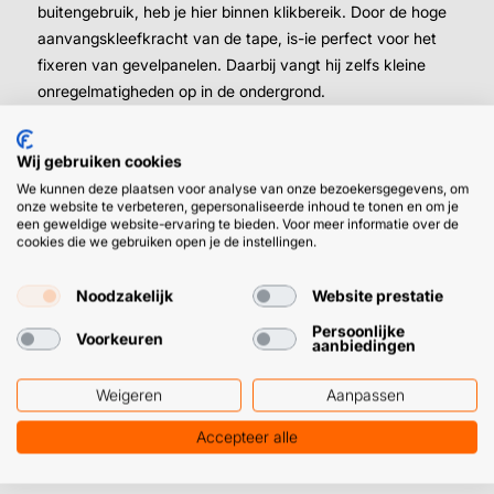
buitengebruik, heb je hier binnen klikbereik. Door de hoge
aanvangskleefkracht van de tape, is-ie perfect voor het
fixeren van gevelpanelen. Daarbij vangt hij zelfs kleine
onregelmatigheden op in de ondergrond.
Professionele paneltape ↴
Wij gebruiken cookies
We kunnen deze plaatsen voor analyse van onze bezoekersgegevens, om
Sterke, dubbelzijdige tape
onze website te verbeteren, gepersonaliseerde inhoud te tonen en om je
Makkelijk aanbrengen
een geweldige website-ervaring te bieden. Voor meer informatie over de
cookies die we gebruiken open je de instellingen.
Hecht op de meeste ondergronden
Hoge aanvangskleefkracht
Noodzakelijk
Website prestatie
Hoge dichtheid (29 kg/mtr³)
Bestand tegen hoge/lage temperaturen en UV
Persoonlijke
Voorkeuren
aanbiedingen
Voor binnen- en buitengebruik
Weigeren
Aanpassen
➜
Favoriete keuze van de vakman, voor het fixeren van
Accepteer alle
gevelpanelen terwijl de kit goed droogt.