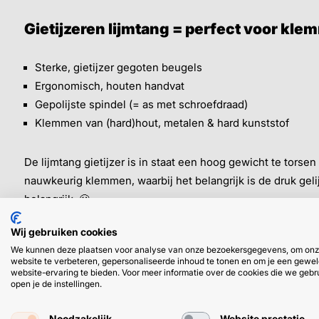
Gietijzeren lijmtang = perfect voor kl
Sterke, gietijzer gegoten beugels
Ergonomisch, houten handvat
Gepolijste spindel (= as met schroefdraad)
Klemmen van (hard)hout, metalen & hard kunststof
De lijmtang gietijzer is in staat een hoog gewicht te torsen
nauwkeurig klemmen, waarbij het belangrijk is de druk gelijk
belangrijk. 🙂
Wij gebruiken cookies
We kunnen deze plaatsen voor analyse van onze bezoekersgegevens, om on
Gegoten lijmtang bestellen in deze mat
website te verbeteren, gepersonaliseerde inhoud te tonen en om je een gewel
website-ervaring te bieden. Voor meer informatie over de cookies die we gebr
open je de instellingen.
Het hangt van je klus en ‘te klemmen materiaal’ af welke maa
verschillende maten. Je leest de maat als klembereik x sp
Noodzakelijk
Website prestatie