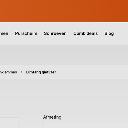
jmen
Purschuim
Schroeven
Combideals
Blog
jmklemmen
Lijmtang gietijzer
Afmeting