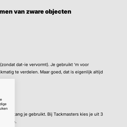
emmen van zware objecten
 (zondat dat-ie vervormt). Je gebruikt ‘m voor
matig te verdelen. Maar goed, dat is eigenlijk altijd
ze
en ↴
dige
uiken
t lijmtang je gebruikt. Bij Tackmasters kies je uit 3
andiepte.