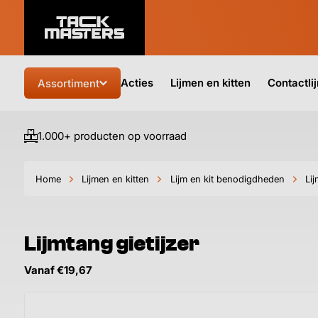
Acties
Lijmen en kitten
Contactli
Assortiment
1.000+ producten op voorraad
Home
Lijmen en kitten
Lijm en kit benodigdheden
Li
Lijmtang gietijzer
Vanaf €19,67