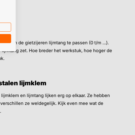
 om in de gietzijeren lijmtang te passen (0 t/m …).
de lijmtang zet. Hoe breder het werkstuk, hoe hoger de
uk.
 stalen lijmklem
lijmklem en lijmtang lijken erg op elkaar. Ze hebben
 verschillen ze weldegelijk. Kijk even mee wat de
.