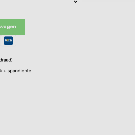
elwagen
draad)
ik + spandiepte