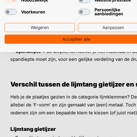
Persoonlijke
200 mm x 100 mm
Voorkeuren
aanbiedingen
300 mm x 120 mm
400 mm x 120 mm
Weigeren
Aanpassen
Accepteer alle
➥
Klembereik
= maximale dikte die je materiaal mag hebben
➥
Spandiepte
= de diepte, tot hoever je het materiaal in 
spandiepte moet zijn, voor een gelijke verdeling van de dr
Verschil tussen de lijmtang gietijzer en
Heb je de plaatjes gezien in de categorie lijmklemmen? De 
allebei de ‘F-vorm’ en zijn gemaakt van (een) metaal. Toch
redenen zijn om een bepaalde klem te kiezen (of juist niet)
Lijmtang gietijzer