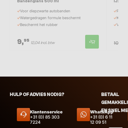
Bandenglans 500 ml
IJzer-
Voor diepzwarte autobanden
PH-neu
Watergedragen formule beschermt
Kleurt
Beschermt het rubber
Verwij
9,
8
95
12,04 incl. btw
95
10,
HULP OF ADVIES NODIG?
BETAAL
GEMAKKEL
EN SNEL M
Klantenservice
WhatsApp
+31 (0) 85 303
+31 (0) 6 11
7224
12 09 51