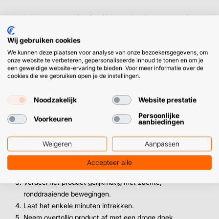
➜
Leerbeschermer is hét middel om interieur van leer in de
beste vorm te houden.
Wij gebruiken cookies
We kunnen deze plaatsen voor analyse van onze bezoekersgegevens, om
onze website te verbeteren, gepersonaliseerde inhoud te tonen en om je
Zo gebruik je deze leerbeschermer
een geweldige website-ervaring te bieden. Voor meer informatie over de
cookies die we gebruiken open je de instellingen.
Voor het beste resultaat gebruik je deze beschermer altijd
op schoon leer. Combineer ‘m daarom idealiter met onze
Noodzakelijk
Website prestatie
leerreiniger
.
Persoonlijke
Voorkeuren
aanbiedingen
Reinig het leer eerst grondig en laat het volledig
Weigeren
Aanpassen
drogen.
Breng een kleine hoeveelheid aan op een
Accepteer alle
schone microvezeldoek of applicator.
Verdeel het product gelijkmatig met zachte,
ronddraaiende bewegingen.
Laat het enkele minuten intrekken.
Neem overtollig product af met een droge doek