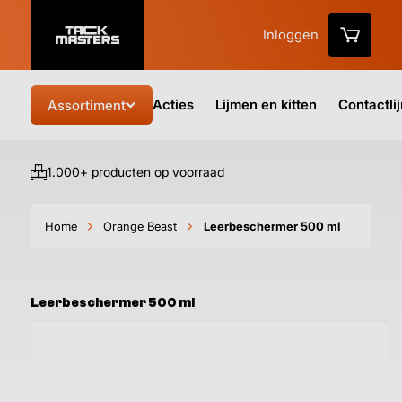
Inloggen
Acties
Lijmen en kitten
Contactli
Assortiment
1.000+ producten op voorraad
Vo
Home
Orange Beast
Leerbeschermer 500 ml
Leerbeschermer 500 ml