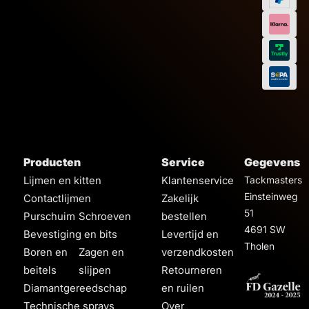
Afmeting
Producten
Service
Gegevens
Lijmen en kitten
Klantenservice
Tackmasters
Einsteinweg
Contactlijmen
Zakelijk
51
Purschuim
Schroeven
bestellen
4691 SW
Bevestiging en bits
Levertijd en
Tholen
Boren en
Zagen en
verzendkosten
beitels
slijpen
Retourneren
Diamantgereedschap
en ruilen
Technische sprays
Over