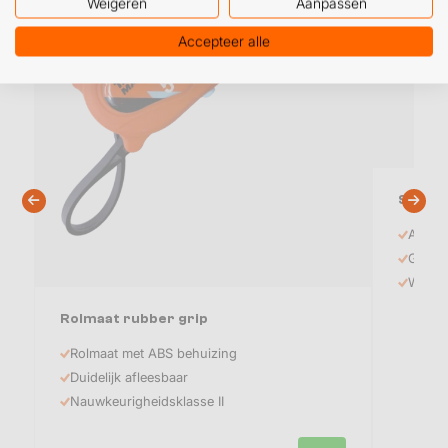
Weigeren
Aanpassen
Accepteer alle
Stuclo
Afdekf
Geschi
Waterd
Rolmaat rubber grip
Rolmaat met ABS behuizing
Duidelijk afleesbaar
Nauwkeurigheidsklasse II