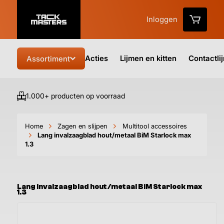
Inloggen
Acties
Lijmen en kitten
Contactli
Assortiment
1.000+ producten op voorraad
Vo
Home
Zagen en slijpen
Multitool accessoires
Lang invalzaagblad hout/metaal BiM Starlock max
1.3
Lang invalzaagblad hout/metaal BiM Starlock max
1.3