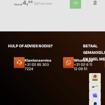
4,
27,
69
5
5,67 incl. btw
Vanaf
HULP OF ADVIES NODIG?
BETAAL
GEMAKKEL
EN SNEL M
Klantenservice
WhatsApp
+31 (0) 85 303
+31 (0) 6 11
7224
12 09 51