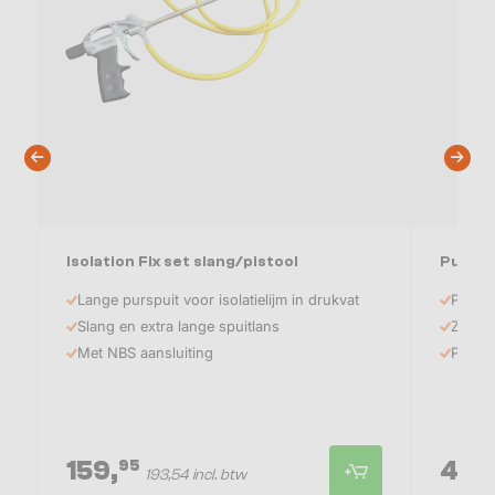
Isolation Fix set slang/pistool
Pur re
Lange purspuit voor isolatielijm in drukvat
PU cle
Slang en extra lange spuitlans
Zeer v
Met NBS aansluiting
Pursch
159,
4,
95
89
193,54 incl. btw