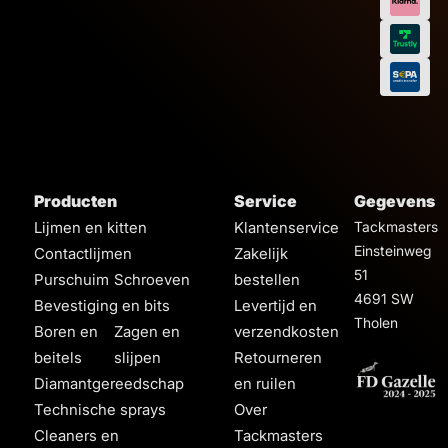
Producten
Service
Gegevens
Lijmen en kitten
Klantenservice
Tackmasters
Einsteinweg
Contactlijmen
Zakelijk
51
Purschuim
Schroeven
bestellen
4691 SW
Bevestiging en bits
Levertijd en
Tholen
Boren en
Zagen en
verzendkosten
beitels
slijpen
Retourneren
Diamantgereedschap
en ruilen
Technische sprays
Over
Cleaners en
Tackmasters