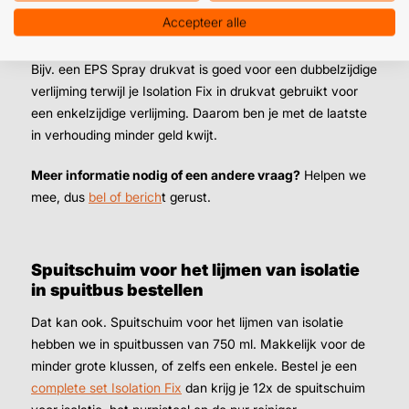
Isolatie lijmen met spuitschuim -zoals deze- is een andere
Accepteer alle
optie. Naast een relatief eenvoudige verwerking is-ie ook
nog eens direct afdichtend en goed voor je portemonnee.
Bijv. een EPS Spray drukvat is goed voor een dubbelzijdige
verlijming terwijl je Isolation Fix in drukvat gebruikt voor
een enkelzijdige verlijming. Daarom ben je met de laatste
in verhouding minder geld kwijt.
Meer informatie nodig of een andere vraag?
Helpen we
mee, dus
bel of berich
t gerust.
Spuitschuim voor het lijmen van isolatie
in spuitbus bestellen
Dat kan ook. Spuitschuim voor het lijmen van isolatie
hebben we in spuitbussen van 750 ml. Makkelijk voor de
minder grote klussen, of zelfs een enkele. Bestel je een
complete set Isolation Fix
dan krijg je 12x de spuitschuim