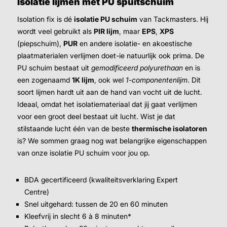
Isolatie lijmen met PU spuitschuim
Isolation fix is dé
isolatie PU schuim
van Tackmasters. Hij
wordt veel gebruikt als
PIR lijm
, maar
EPS
,
XPS
(piepschuim),
PUR
en andere isolatie- en akoestische
plaatmaterialen verlijmen doet-ie natuurlijk ook prima. De
PU schuim bestaat uit
gemodificeerd polyurethaan
en is
een zogenaamd
1K lijm
, ook wel
1-componentenlijm
. Dit
soort lijmen hardt uit aan de hand van vocht uit de lucht.
Ideaal, omdat het isolatiemateriaal dat jij gaat verlijmen
voor een groot deel bestaat uit lucht. Wist je dat
stilstaande lucht één van de beste
thermische isolatoren
is? We sommen graag nog wat belangrijke eigenschappen
van onze isolatie PU schuim voor jou op.
BDA gecertificeerd (kwaliteitsverklaring Expert
Centre)
Snel uitgehard: tussen de 20 en 60 minuten
Kleefvrij in slecht 6 à 8 minuten*