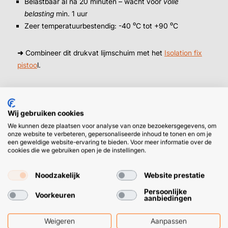
Belastbaar al na 20 minuten – wacht voor
volle
belasting
min. 1 uur
Zeer temperatuurbestendig: -40 ⁰C tot +90 ⁰C
➜
Combineer dit drukvat lijmschuim met het
Isolation fix
pistoo
l.
Wat is het verschil tussen isolatie
Wij gebruiken cookies
contactlijm en PU spuitschuim?
We kunnen deze plaatsen voor analyse van onze bezoekersgegevens, om
onze website te verbeteren, gepersonaliseerde inhoud te tonen en om je
Ga je isolatie lijmen met contactlijm, dan kun je kiezen
een geweldige website-ervaring te bieden. Voor meer informatie over de
tussen de
EPS spray
en
Insulation spra
y (ongeschikt voor
cookies die we gebruiken open je de instellingen.
EPS). Contactlijm staat bekend om z’n
ijzersterke
hechting
, mits je ‘m correct aanbrengt natuurlijk. Het kost
Noodzakelijk
Website prestatie
je wat aandrukwerk, maar aanbrengen gaat gemakkelijk
Persoonlijke
Voorkeuren
met een
spuitpistool
(of spuitbus) én de lijm is zowel
aanbiedingen
elastisch
,
slijtvast
als
schokbestendig
.
Weigeren
Aanpassen