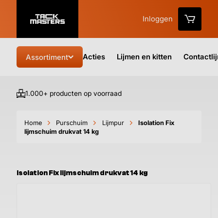
Inloggen
Acties
Lijmen en kitten
Contactli
Assortiment
1.000+ producten op voorraad
Vo
Home
Purschuim
Lijmpur
Isolation Fix
lijmschuim drukvat 14 kg
Isolation Fix lijmschuim drukvat 14 kg