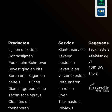
Producten
Service
Gegevens
Lijmen en kitten
Klantenservice
Tackmasters
Einsteinweg
Contactlijmen
Zakelijk
51
Purschuim
Schroeven
bestellen
4691 SW
Bevestiging en bits
Levertijd en
Tholen
Boren en
Zagen en
verzendkosten
beitels
slijpen
Retourneren
Diamantgereedschap
en ruilen
Technische sprays
Over
Cleaners en
Tackmasters
toebehoren
Reviews