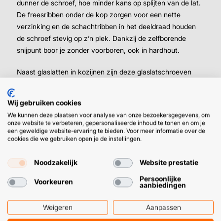
dunner de schroef, hoe minder kans op splijten van de lat.
De freesribben onder de kop zorgen voor een nette
verzinking en de schachtribben in het deeldraad houden
de schroef stevig op z’n plek. Dankzij de zelfborende
snijpunt boor je zonder voorboren, ook in hardhout.
Naast glaslatten in kozijnen zijn deze glaslatschroeven
ook prima te gebruiken voor:
Wij gebruiken cookies
Dunne planken, lijsten en sierdelen in
We kunnen deze plaatsen voor analyse van onze bezoekersgegevens, om
interieurbouw
onze website te verbeteren, gepersonaliseerde inhoud te tonen en om je
een geweldige website-ervaring te bieden. Voor meer informatie over de
Paneelconstructies en houtskeletbouw
cookies die we gebruiken open je de instellingen.
Zichtbare bevestigingen waarbij een kleine kop
gewenst is
Noodzakelijk
Website prestatie
Persoonlijke
Voorkeuren
De schroeven zijn van RVS, dus bestand tegen vocht. Zo
aanbiedingen
kan je ze met een gerust hard buiten gebruiken.
Weigeren
Aanpassen