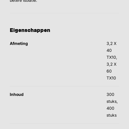
betere isolatie.
Eigenschappen
Afmeting
3,2 X
40
TX10,
3,2 X
60
TX10
Inhoud
300
stuks,
400
stuks