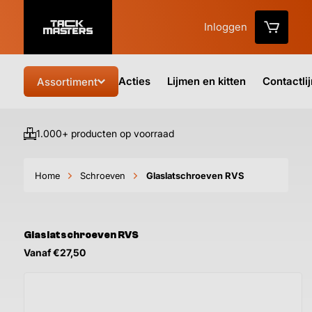
Inloggen
Acties
Lijmen en kitten
Contactli
Assortiment
1.000+ producten op voorraad
Vo
Home
Schroeven
Glaslatschroeven RVS
Glaslatschroeven RVS
Vanaf €27,50