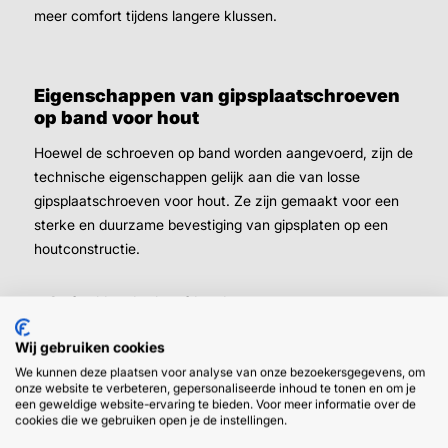
meer comfort tijdens langere klussen.
Eigenschappen van gipsplaatschroeven
op band voor hout
Hoewel de schroeven op band worden aangevoerd, zijn de
technische eigenschappen gelijk aan die van losse
gipsplaatschroeven voor hout. Ze zijn gemaakt voor een
sterke en duurzame bevestiging van gipsplaten op een
houtconstructie.
Grof voldraad schroefdraad
Philips kruiskop aandrijving
Wij gebruiken cookies
↳ te combineren met een bit met stopring voor
We kunnen deze plaatsen voor analyse van onze bezoekersgegevens, om
constante diepte
onze website te verbeteren, gepersonaliseerde inhoud te tonen en om je
Gemaakt van gehard, gefosfateerd staal
een geweldige website-ervaring te bieden. Voor meer informatie over de
cookies die we gebruiken open je de instellingen.
↳ zwarte coating ter bescherming tegen
slijtage en roest