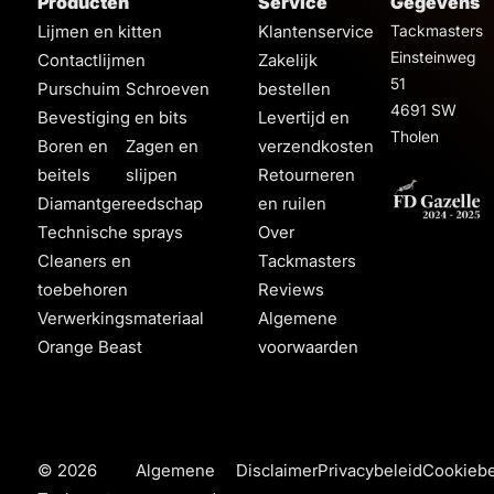
Producten
Service
Gegevens
Lijmen en kitten
Klantenservice
Tackmasters
Einsteinweg
Contactlijmen
Zakelijk
51
Purschuim
Schroeven
bestellen
4691 SW
Bevestiging en bits
Levertijd en
Tholen
Boren en
Zagen en
verzendkosten
beitels
slijpen
Retourneren
Diamantgereedschap
en ruilen
Technische sprays
Over
Cleaners en
Tackmasters
toebehoren
Reviews
Verwerkingsmateriaal
Algemene
Orange Beast
voorwaarden
© 2026
Algemene
Disclaimer
Privacybeleid
Cookiebe