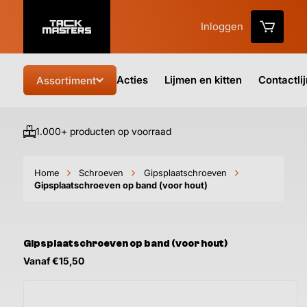
Inloggen
Acties
Lijmen en kitten
Contactli
Assortiment
1.000+ producten op voorraad
Vo
Home
Schroeven
Gipsplaatschroeven
Gipsplaatschroeven op band (voor hout)
Gipsplaatschroeven op band (voor hout)
Vanaf €15,50