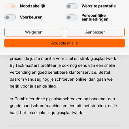
Noodzakelijk
Website prestatie
Geen voorboren of pluggen nodig
Verpakt per
1.000 stuks
Persoonlijke
Voorkeuren
aanbiedingen
Afmetingen:
3,9 mm x 25 / 35 / 45 mm
Weigeren
Aanpassen
Gipsplaatschroeven op band online
bestellen
Accepteer alle
Met hoge kwaliteit gipsplaatschroeven op band heb je
precies de juiste munitie voor snel en strak gipsplaatwerk.
Bij Tackmasters profiteer je ook nog eens van een snelle
verzending én goed bereikbare klantenservice. Bestel
daarom vandaag nog je schroeven online, dan gaan we
gelijk voor je aan de slag.
➜
Combineer deze gipsplaatschroeven op band met een
goede bandschroefmachine en een bit met stopring, en je
haalt het maximale uit je gipsplaatwerk.