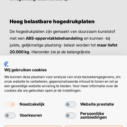
Hoog belastbare hogedrukplaten
De hogedrukplaten zijn gemaakt van duurzaam kunststof
met een
ABS-oppervlaktebehandeling
en kunnen -bij
juiste, gelijkmatige plaatsing- belast worden tot
maar liefst
20.000 kg
. Hieronder zie je de belangrijkste
eigenschappen van onze hogedrukplaten.
Wij gebruiken cookies
Formaat:
70 x 70 mm
We kunnen deze plaatsen voor analyse van onze bezoekersgegevens, om
Materiaal:
kunststof met ABS-
onze website te verbeteren, gepersonaliseerde inhoud te tonen en om je
een geweldige website-ervaring te bieden. Voor meer informatie over de
oppervlaktebehandeling
cookies die we gebruiken open je de instellingen.
Verpakking:
per 48 stuks
Belastbaarheid:
tot ca. 20.000 kg (afhankelijk
Noodzakelijk
Website prestatie
van plaatsing)
Persoonlijke
Toepassing:
afstandhouder / uitvulplaat voor
Voorkeuren
aanbiedingen
zware bouwdelen