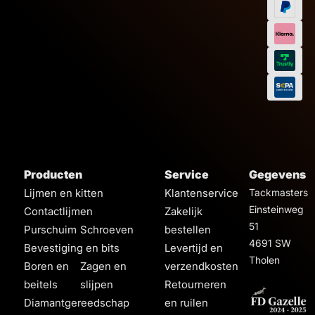
Producten
Service
Gegevens
Lijmen en kitten
Klantenservice
Tackmasters
Einsteinweg
Contactlijmen
Zakelijk
51
Purschuim
Schroeven
bestellen
4691 SW
Bevestiging en bits
Levertijd en
Tholen
Boren en
Zagen en
verzendkosten
beitels
slijpen
Retourneren
Diamantgereedschap
en ruilen