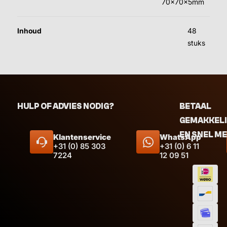
70x70x5mm
Inhoud
48
stuks
HULP OF ADVIES NODIG?
BETAAL
GEMAKKEL
EN SNEL M
Klantenservice
WhatsApp
+31 (0) 85 303
+31 (0) 6 11
7224
12 09 51