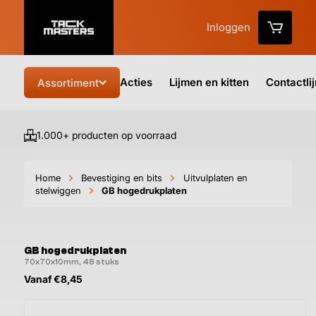
Inloggen
Acties
Lijmen en kitten
Contactli
Assortiment
1.000+ producten op voorraad
Vo
Home
Bevestiging en bits
Uitvulplaten en
stelwiggen
GB hogedrukplaten
GB hogedrukplaten
70x70x10mm, 48 stuks
Vanaf €8,45