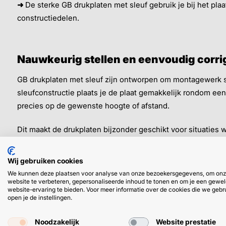
➜
De sterke GB drukplaten met sleuf gebruik je bij het pla
constructiedelen.
Nauwkeurig stellen en eenvoudig corri
GB drukplaten met sleuf zijn ontworpen om montagewerk s
sleufconstructie plaats je de plaat gemakkelijk rondom een
precies op de gewenste hoogte of afstand.
Dit maakt de drukplaten bijzonder geschikt voor situaties waa
Kozijnen en raamconstructies
Wij gebruiken cookies
Hout- en regelwerk
We kunnen deze plaatsen voor analyse van onze bezoekersgegevens, om on
website te verbeteren, gepersonaliseerde inhoud te tonen en om je een gewel
Wand- en gevelconstructies
website-ervaring te bieden. Voor meer informatie over de cookies die we gebr
Montage van stelregels en balken
open je de instellingen.
Prefab elementen en bouwmodules
Noodzakelijk
Website prestatie