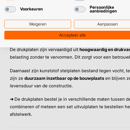
Omdat de platen maatvast zijn en hun vorm behouden onder 
Persoonlijke
Voorkeuren
aanbiedingen
uitgelijnd.
Weigeren
Aanpassen
Accepteer alle
Sterk kunststof en hoge belastbaarheid
De drukplaten zijn vervaardigd uit
hoogwaardig en drukvas
belasting zonder te vervormen. Dit zorgt voor een betrouw
Daarnaast zijn kunststof stelplaten bestand tegen vocht,
zijn ze
duurzaam inzetbaar op de bouwplaats
en blijven 
levensduur van de constructie.
➜
De drukplaten bestel je in verschillende maten tussen d
combineren of meteen een set uitvulplaten te bestellen heb 
afstelwerk.