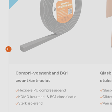
Compri-voegenband BG1
Glasb
zwart/antraciet
stuks
Flexibele PU compressieband
Glasb
KOMO keurmerk & BG1 classificatie
Dikte
Sterk isolerend
Van i