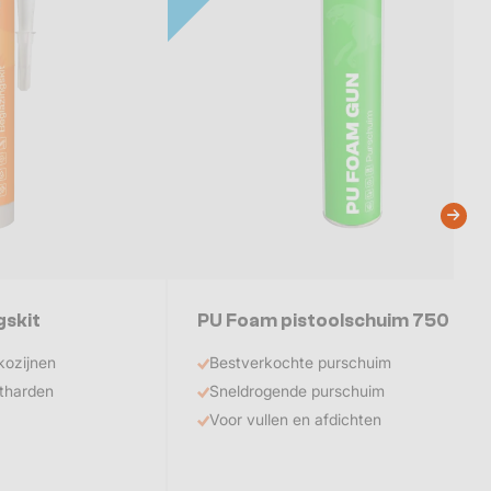
gskit
PU Foam pistoolschuim 750 ml
kozijnen
Bestverkochte purschuim
itharden
Sneldrogende purschuim
Voor vullen en afdichten