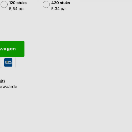
120 stuks
420 stuks
5,54 p/s
5,34 p/s
elwagen
it)
iewaarde