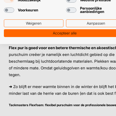
Persoonlijke
➜
Met PU Flexfoam verbeter je de totale isolatiewaarde bin
Voorkeuren
aanbiedingen
op je energierekening.
Weigeren
Aanpassen
Accepteer alle
Betere isolatie met flex pur
Flex pur is goed voor een betere thermische en akoestisch
purschuim creëer je namelijk een luchtdicht gebied op die 
beschermlaag bij luchtdoorlatende materialen. Plekken wa
of mindere mate. Omdat geluidsgolven en warmte/kou door 
tegen.
➜
Zo blijft er meer warmte binnen in de winter én blijft het
minder last van de herrie van de buren (en dat is ook best fi
Tackmasters Flexfoam: flexibel purschuim voor de professionele bouwe