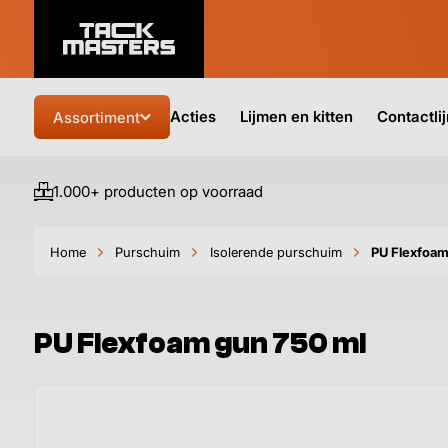
Acties
Lijmen en kitten
Contactli
Assortiment
1.000+ producten op voorraad
Home
Purschuim
Isolerende purschuim
PU Flexfoam
PU Flexfoam gun 750 ml