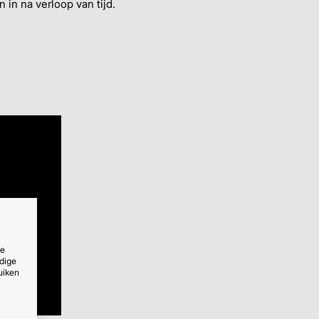
 in na verloop van tijd.
ze
dige
uiken