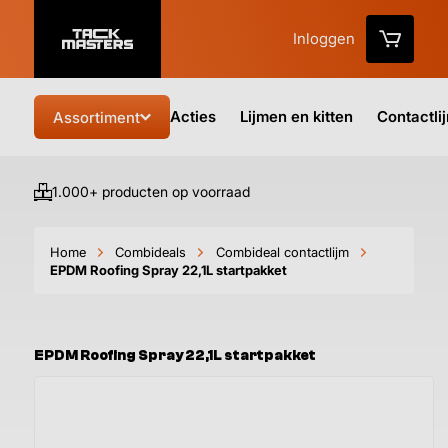
Inloggen
Acties
Lijmen en kitten
Contactli
Assortiment
1.000+ producten op voorraad
Vo
Home
Combideals
Combideal contactlijm
EPDM Roofing Spray 22,1L startpakket
EPDM Roofing Spray 22,1L startpakket