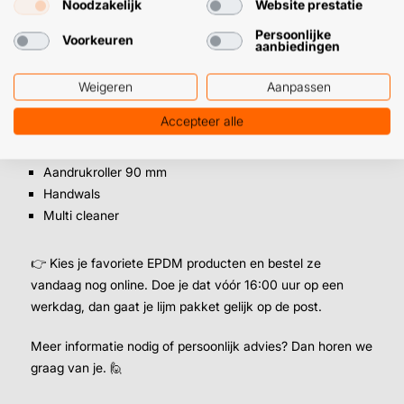
bestellen
Noodzakelijk
Website prestatie
Persoonlijke
Naast het EPDM lijm pakket hebben we allerlei handige
Voorkeuren
aanbiedingen
producten voor je dakklussen. Denk aan:
Weigeren
Aanpassen
EPDM seal & bond
Accepteer alle
EPDM stroken
EPDM schaar
Aandrukroller 90 mm
Handwals
Multi cleaner
👉 Kies je favoriete EPDM producten en bestel ze
vandaag nog online. Doe je dat vóór 16:00 uur op een
werkdag, dan gaat je lijm pakket gelijk op de post.
Meer informatie nodig of persoonlijk advies? Dan horen we
graag van je. 🙋