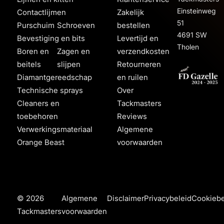
Einsteinweg
Contactlijmen
Zakelijk
51
Purschuim
Schroeven
bestellen
4691 SW
Bevestiging en bits
Levertijd en
Tholen
Boren en
Zagen en
verzendkosten
beitels
slijpen
Retourneren
Diamantgereedschap
en ruilen
Technische sprays
Over
Cleaners en
Tackmasters
toebehoren
Reviews
Verwerkingsmateriaal
Algemene
Orange Beast
voorwaarden
© 2026
Algemene
Disclaimer
Privacybeleid
Cookiebe
Tackmasters
voorwaarden