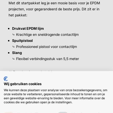
Met dit startpakket leg je een mooie basis voor je EPDM
projecten, voor gegarandeerd de beste prijs. Dit zit er in
het pakket:
Drukvat EPDM lijm
⤷ Krachtige en sneldrogende contactlijm
Spuitpistool
⤷ Professioneel pistool voor contactlijm
Slang
⤷ Flexibel verbindingsstuk van 5,5 meter
🫶 Daar kan je mee het dak op.
Wil je meer weten over een product, bekijk dan even de
Wij gebruiken cookies
productomschrijving.
We kunnen deze plaatsen voor analyse van onze bezoekersgegevens, om
onze website te verbeteren, gepersonaliseerde inhoud te tonen en om je
een geweldige website-ervaring te bieden. Voor meer informatie over de
cookies die we gebruiken open je de instellingen.
EPDM lijmpakket en meer voordelig