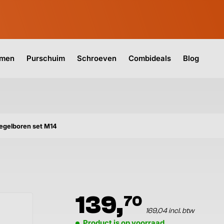
jmen
Purschuim
Schroeven
Combideals
Blog
egelboren set M14
139,
70
169,04 incl. btw
Product is op voorraad