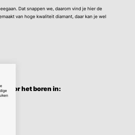
meegaan. Dat snappen we, daarom vind je hier de
emaakt van hoge kwaliteit diamant, daar kan je wel
ze
e voor het boren in:
dige
uiken