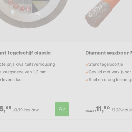
nt tegelschijf classic
Diamant waxboor 
cte prijs kwaliteitsverhouding
Sterk tegelboortje
e zaagsnede van 1,2 mm
Gevuld met wax (voor 
 levensduur
Snel en droog kleine g
5,
11,
95
50
19,30 incl. btw
13,92 incl. 
Vanaf