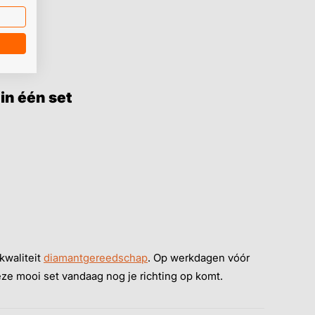
in één set
kwaliteit
diamantgereedschap
. Op werkdagen vóór
eze mooi set vandaag nog je richting op komt.