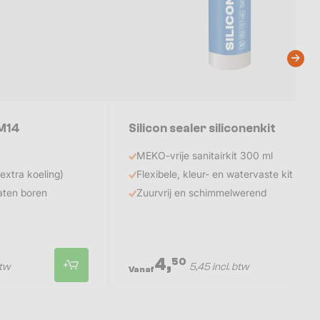
M14
Silicon sealer siliconenkit
MEKO-vrije sanitairkit 300 ml
extra koeling)
Flexibele, kleur- en watervaste kit
aten boren
Zuurvrij en schimmelwerend
4,
50
btw
5,45 incl. btw
Vanaf