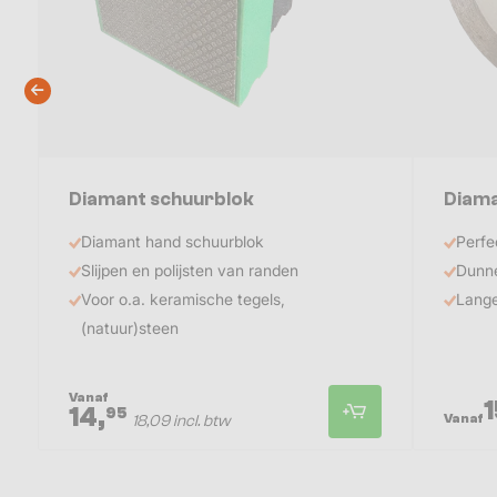
Diamant schuurblok
Diama
Diamant hand schuurblok
Perfe
Slijpen en polijsten van randen
Dunn
Voor o.a. keramische tegels,
Lange
(natuur)steen
Vanaf
1
14,
95
Vanaf
18,09 incl. btw