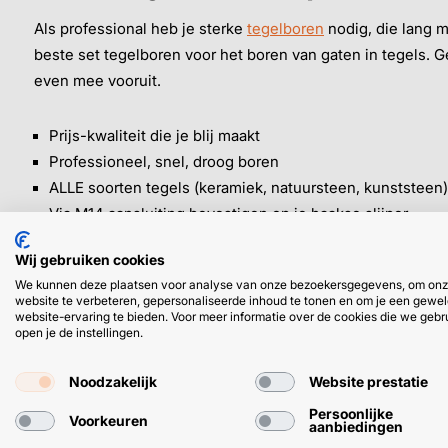
Als professional heb je sterke
tegelboren
nodig, die lang 
beste set tegelboren voor het boren van gaten in tegels. G
even mee vooruit.
Prijs-kwaliteit die je blij maakt
Professioneel, snel, droog boren
ALLE soorten tegels (keramiek, natuursteen, kunststeen)
Via M14 aansluiting bevestigen op je haakse slijper
Met steeksleutel
Wij gebruiken cookies
We kunnen deze plaatsen voor analyse van onze bezoekersgegevens, om on
Diamant tegelboren in deze set gebruik j
website te verbeteren, gepersonaliseerde inhoud te tonen en om je een gewel
website-ervaring te bieden. Voor meer informatie over de cookies die we gebr
open je de instellingen.
Wand- en vloertegels
✓ Keramische tegelsk
Noodzakelijk
Website prestatie
✓ Plavuizen
Persoonlijke
Voorkeuren
✓ Gres
aanbiedingen