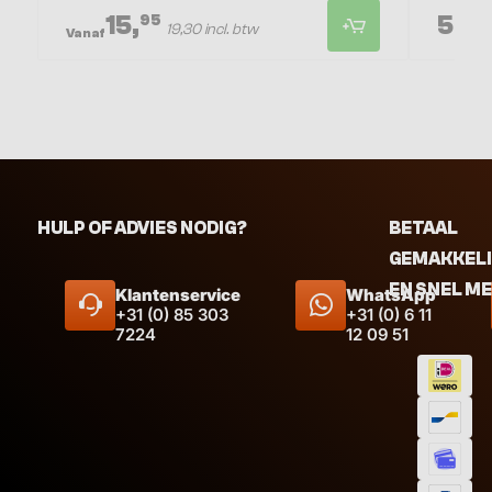
15,
5,
95
99
19,30 incl. btw
Vanaf
HULP OF ADVIES NODIG?
BETAAL
GEMAKKEL
EN SNEL M
Klantenservice
WhatsApp
+31 (0) 85 303
+31 (0) 6 11
7224
12 09 51