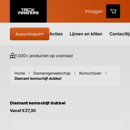
Inloggen
Acties
Lijmen en kitten
Contactli
Assortiment
1.000+ producten op voorraad
Vo
Home
Diamantgereedschap
Komschijven
Diamant komschijf dubbel
Diamant komschijf dubbel
Vanaf €27,30