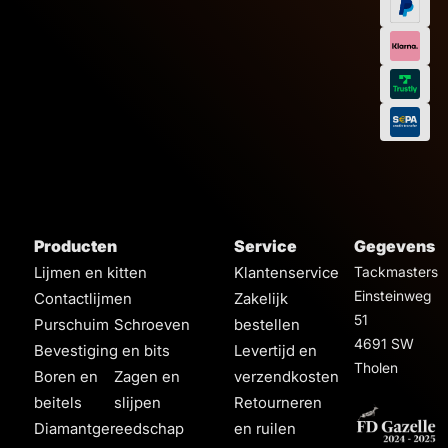
Afmeting
Producten
Service
Gegevens
Lijmen en kitten
Klantenservice
Tackmasters
Einsteinweg
Contactlijmen
Zakelijk
51
Purschuim
Schroeven
bestellen
4691 SW
Bevestiging en bits
Levertijd en
Tholen
Boren en
Zagen en
verzendkosten
beitels
slijpen
Retourneren
Diamantgereedschap
en ruilen