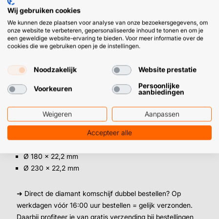
wanden
Wij gebruiken cookies
Verwijderen van mortelresten, lijmresten en
We kunnen deze plaatsen voor analyse van onze bezoekersgegevens, om
oneffenheden
onze website te verbeteren, gepersonaliseerde inhoud te tonen en om je
een geweldige website-ervaring te bieden. Voor meer informatie over de
Slijpen en afwerken van natuursteen en graniet
cookies die we gebruiken open je de instellingen.
Ontbramen van beton na het zagen
Noodzakelijk
Website prestatie
Diamant komschijf bestellen in de juiste
Persoonlijke
maat
Voorkeuren
aanbiedingen
De komschijf is er in drie maten, allemaal met een asgat
Weigeren
Aanpassen
van 22,2 mm voor de haakse slijper:
Accepteer alle
Ø 125 x 22,2 mm
Ø 180 x 22,2 mm
Ø 230 x 22,2 mm
➜ Direct de diamant komschijf dubbel bestellen? Op
werkdagen vóór 16:00 uur bestellen = gelijk verzonden.
Daarbij profiteer je van gratis verzending bij bestellingen