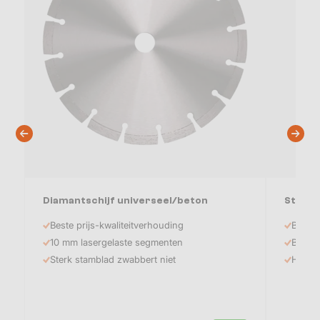
Diamantschijf universeel/beton
Stoffer
Beste prijs-kwaliteitverhouding
Basic 
10 mm lasergelaste segmenten
Blik va
Sterk stamblad zwabbert niet
Handig