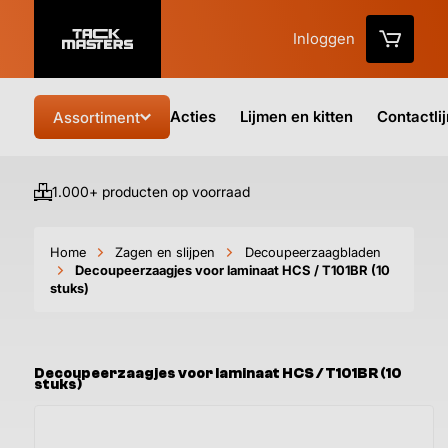
Inloggen
Acties
Lijmen en kitten
Contactli
Assortiment
1.000+ producten op voorraad
Vo
Home
Zagen en slijpen
Decoupeerzaagbladen
Decoupeerzaagjes voor laminaat HCS / T101BR (10
stuks)
Decoupeerzaagjes voor laminaat HCS / T101BR (10
stuks)