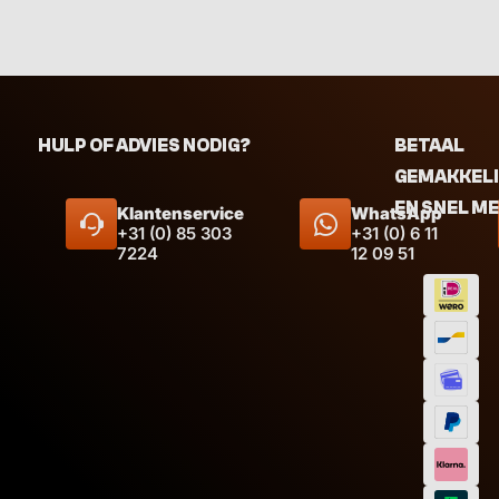
HULP OF ADVIES NODIG?
BETAAL
GEMAKKEL
EN SNEL M
Klantenservice
WhatsApp
+31 (0) 85 303
+31 (0) 6 11
7224
12 09 51
Afmeti
Inhoud