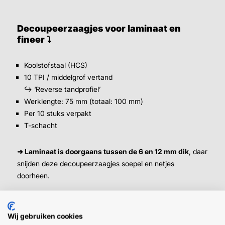
Decoupeerzaagjes voor laminaat en
fineer
⤵
Koolstofstaal (HCS)
10 TPI / middelgrof vertand
↪ ‘Reverse tandprofiel’
Werklengte: 75 mm (totaal: 100 mm)
Per 10 stuks verpakt
T-schacht
➜ Laminaat is doorgaans tussen de 6 en 12 mm dik
, daar
snijden deze decoupeerzaagjes soepel en netjes
doorheen.
Daarom zijn deze decoupeerzaagjes
Wij gebruiken cookies