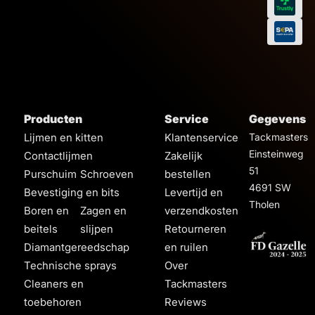
Producten
Service
Gegevens
Lijmen en kitten
Klantenservice
Tackmasters
Einsteinweg
Contactlijmen
Zakelijk
51
Purschuim
Schroeven
bestellen
4691 SW
Bevestiging en bits
Levertijd en
Tholen
Boren en
Zagen en
verzendkosten
beitels
slijpen
Retourneren
Diamantgereedschap
en ruilen
Technische sprays
Over
Cleaners en
Tackmasters
toebehoren
Reviews