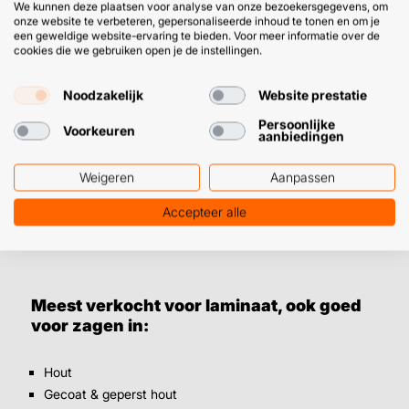
perfect voor plaatwerk zoals laminaat
We kunnen deze plaatsen voor analyse van onze bezoekersgegevens, om
onze website te verbeteren, gepersonaliseerde inhoud te tonen en om je
We zeiden het al: het zit ‘m in de negatieve vertanding.
een geweldige website-ervaring te bieden. Voor meer informatie over de
cookies die we gebruiken open je de instellingen.
Doordat de zaagtandjes naar beneden wijzen tijdens het
zagen – in plaats van naar boven – duwen ze het zaagsel
Noodzakelijk
Website prestatie
naar beneden. Op die manier blijft de bovenkant mooi en
schoon. Precies het gedeelte dat je (wellicht) nog ziet,
Persoonlijke
Voorkeuren
aanbiedingen
wanneer je laminaat of fineer er ligt. Daarnaast is de kans
op ’terugschoppen’ van de zaagjes kleiner. Je werkt
Weigeren
Aanpassen
minder snel met deze zaagjes dan met de positief
vertande variant, maar het resultaat mag er sowieso
Accepteer alle
wezen.
Meest verkocht voor laminaat, ook goed
voor zagen in:
Hout
Gecoat & geperst hout