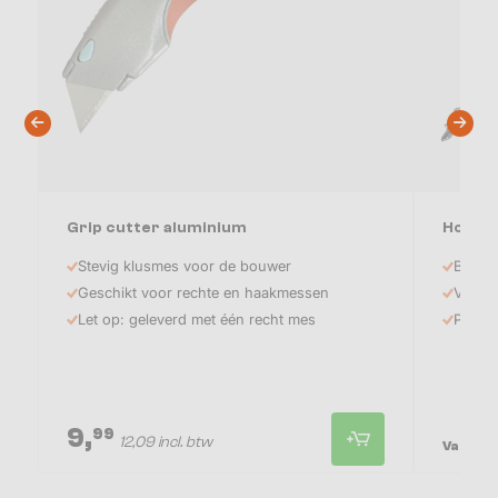
Grip cutter aluminium
Houtsc
Stevig klusmes voor de bouwer
Beste 
Geschikt voor rechte en haakmessen
Verzin
Let op: geleverd met één recht mes
Platko
9,
8
99
12,09 incl. btw
Vanaf