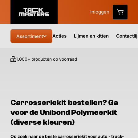
Inloggen
Acties
Lijmen en kitten
Contactli
Assortiment
1.000+ producten op voorraad
Vo
Carrosseriekit bestellen? Ga
voor de Unibond Polymeerkit
(diverse kleuren)
Op zoek naar de beste carrosseriekit voor auto,- truck-