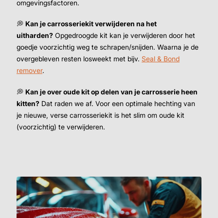
omgevingsfactoren.
Kleur
Kleur
💭
Kan je carrosseriekit verwijderen na het
uitharden?
Opgedroogde kit kan je verwijderen door het
Wit
Zwart
Grijs
Transparant
Rood
Wit
Zw
goedje voorzichtig weg te schrapen/snijden. Waarna je de
overgebleven resten losweekt met bijv.
Seal & Bond
3,
99
remover
.
💭
Kan je over oude kit op delen van je carrosserie heen
kitten?
Dat raden we af. Voor een optimale hechting van
je nieuwe, verse carrosseriekit is het slim om oude kit
(voorzichtig) te verwijderen.