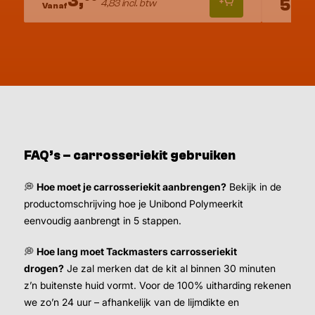
3,
55,
0
4,83 incl. btw
Vanaf
FAQ’s – carrosseriekit gebruiken
💭
Hoe moet je carrosseriekit aanbrengen?
Bekijk in de
productomschrijving hoe je Unibond Polymeerkit
eenvoudig aanbrengt in 5 stappen.
💭
Hoe lang moet Tackmasters carrosseriekit
drogen?
Je zal merken dat de kit al binnen 30 minuten
Inhoud
z’n buitenste huid vormt. Voor de 100% uitharding rekenen
we zo’n 24 uur – afhankelijk van de lijmdikte en