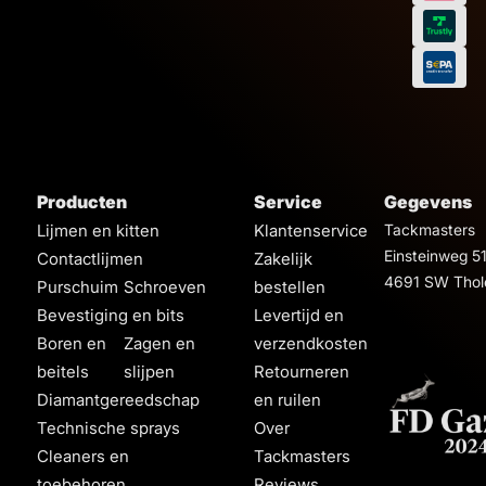
Producten
Service
Gegevens
Lijmen en kitten
Klantenservice
Tackmasters
Einsteinweg 5
Contactlijmen
Zakelijk
4691 SW Thol
Purschuim
Schroeven
bestellen
Bevestiging en bits
Levertijd en
Boren en
Zagen en
verzendkosten
beitels
slijpen
Retourneren
Diamantgereedschap
en ruilen
Technische sprays
Over
Cleaners en
Tackmasters
toebehoren
Reviews