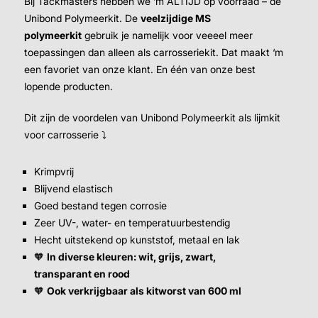
Bij Tackmasters hebben we ‘m ALTIJD op voorraad – de
Unibond Polymeerkit. De
veelzijdige MS
polymeerkit
gebruik je namelijk voor veeeel meer
toepassingen dan alleen als carrosseriekit. Dat maakt ‘m
een favoriet van onze klant. En één van onze best
lopende producten.
Dit zijn de voordelen van Unibond Polymeerkit als lijmkit
voor carrosserie ⤵
Krimpvrij
Blijvend elastisch
Goed bestand tegen corrosie
Zeer UV-, water- en temperatuurbestendig
Hecht uitstekend op kunststof, metaal en lak
🧡
In diverse kleuren: wit, grijs, zwart,
transparant en rood
🧡
Ook verkrijgbaar als kitworst van 600 ml