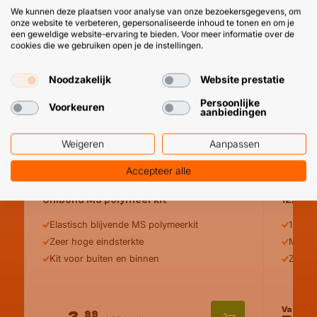
We kunnen deze plaatsen voor analyse van onze bezoekersgegevens, om
onze website te verbeteren, gepersonaliseerde inhoud te tonen en om je
een geweldige website-ervaring te bieden. Voor meer informatie over de
cookies die we gebruiken open je de instellingen.
Noodzakelijk
Website prestatie
Persoonlijke
Voorkeuren
aanbiedingen
Weigeren
Aanpassen
Accepteer alle
Unibond MS polymeerkit
12x MS 
Elastisch blijvende MS polymeerkit
12x su
Zeer hoge eindsterkte
Met st
Kit voor buiten en binnen
Zeer h
Vanaf
99