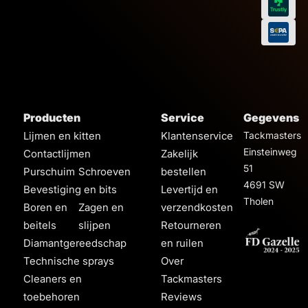
Producten
Service
Gegevens
Lijmen en kitten
Klantenservice
Tackmasters
Einsteinweg
Contactlijmen
Zakelijk
51
Purschuim
Schroeven
bestellen
4691 SW
Bevestiging en bits
Levertijd en
Tholen
Boren en
Zagen en
verzendkosten
beitels
slijpen
Retourneren
Diamantgereedschap
en ruilen
Technische sprays
Over
Cleaners en
Tackmasters
toebehoren
Reviews