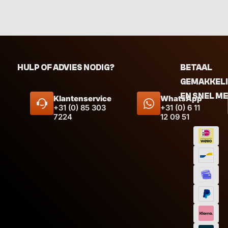
HULP OF ADVIES NODIG?
BETAAL
GEMAKKEL
EN SNEL M
Klantenservice
WhatsApp
+31 (0) 85 303
+31 (0) 6 11
7224
12 09 51
Afmeti
Inhoud