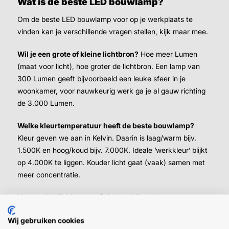
Wat is de beste LED bouwlamp?
Om de beste LED bouwlamp voor op je werkplaats te
vinden kan je verschillende vragen stellen, kijk maar mee.
Wil je een grote of kleine lichtbron?
Hoe meer Lumen
(maat voor licht), hoe groter de lichtbron. Een lamp van
300 Lumen geeft bijvoorbeeld een leuke sfeer in je
woonkamer, voor nauwkeurig werk ga je al gauw richting
de 3.000 Lumen.
Welke kleurtemperatuur heeft de beste bouwlamp?
Kleur geven we aan in Kelvin. Daarin is laag/warm bijv.
1.500K en hoog/koud bijv. 7.000K. Ideale ‘werkkleur’ blijkt
op 4.000K te liggen. Kouder licht gaat (vaak) samen met
meer concentratie.
Voor welke IP-klasse ga je?
Verschillende
veiligheidsklassen (« lees meer)
tonen aan waartegen een
Wij gebruiken cookies
apparaat wel of niet beschermd is.