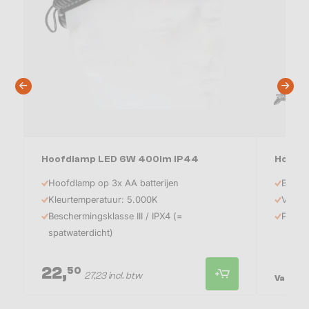
Hoofdlamp LED 6W 400lm IP44
Houtsc
Hoofdlamp op 3x AA batterijen
Beste 
Kleurtemperatuur: 5.000K
Verzin
Beschermingsklasse III / IPX4 (=
Platko
spatwaterdicht)
22,
8
50
27,23 incl. btw
Vanaf