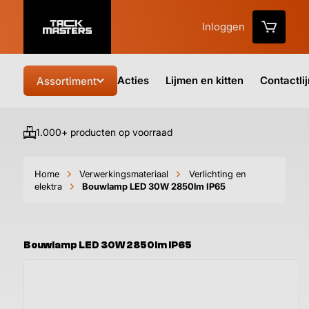
Inloggen
Acties
Lijmen en kitten
Contactli
Assortiment
1.000+ producten op voorraad
Vo
Home
Verwerkingsmateriaal
Verlichting en
elektra
Bouwlamp LED 30W 2850lm IP65
Bouwlamp LED 30W 2850lm IP65