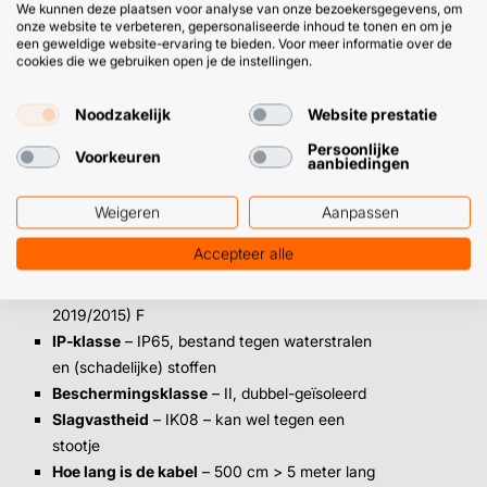
We kunnen deze plaatsen voor analyse van onze bezoekersgegevens, om
onze website te verbeteren, gepersonaliseerde inhoud te tonen en om je
Welke beschermingsklassen, 0, I, II of III?
Waarbij 0 staat
een geweldige website-ervaring te bieden. Voor meer informatie over de
voor (jawel) zero bescherming en III voor de beste
cookies die we gebruiken open je de instellingen.
bescherming van de lamp
.
Noodzakelijk
Website prestatie
Eigenschappen van deze LED bouwlamp
Persoonlijke
Voorkeuren
aanbiedingen
Hoeveel lumen
– 2.850 Lumen – perfect voor
schilderwerk
Weigeren
Aanpassen
Welke kleurtemperatuur
– 4.000 Kelvin
Accepteer alle
(werklicht!)
Energieklasse
– (EU 874/2012) A+ / (EU
2019/2015) F
IP-klasse
– IP65, bestand tegen waterstralen
en (schadelijke) stoffen
Beschermingsklasse
– II, dubbel-geïsoleerd
Slagvastheid
– IK08 – kan wel tegen een
stootje
Hoe lang is de kabel
– 500 cm > 5 meter lang