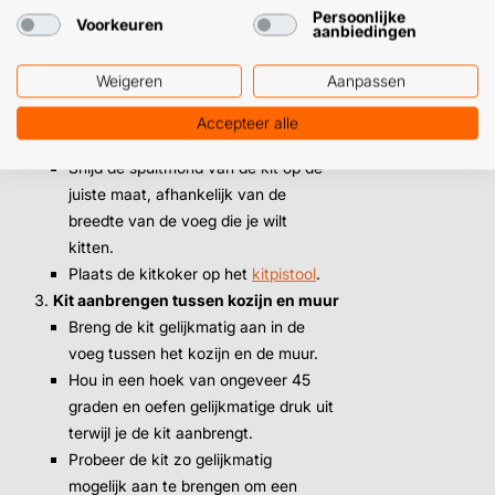
Crèmewit
Sepiabruin
Antraciet
Zorg ervoor dat het
Wit
Persoonlijke
RAL 9001
RAL 8014
RAL 7016
Voorkeuren
aanbiedingen
oppervlak schoon en droog is
voordat je begint met kitten.
Zwart
Grijs
Weigeren
Aanpassen
Verwijder eventuele oude kitresten
Inhoud
en stof.
Accepteer alle
Maak de kit klaar
Snijd de spuitmond van de kit op de
juiste maat, afhankelijk van de
3,
90
breedte van de voeg die je wilt
kitten.
Plaats de kitkoker op het
kitpistool
.
Kit aanbrengen tussen kozijn en muur
Breng de kit gelijkmatig aan in de
voeg tussen het kozijn en de muur.
Hou in een hoek van ongeveer 45
graden en oefen gelijkmatige druk uit
terwijl je de kit aanbrengt.
Probeer de kit zo gelijkmatig
mogelijk aan te brengen om een