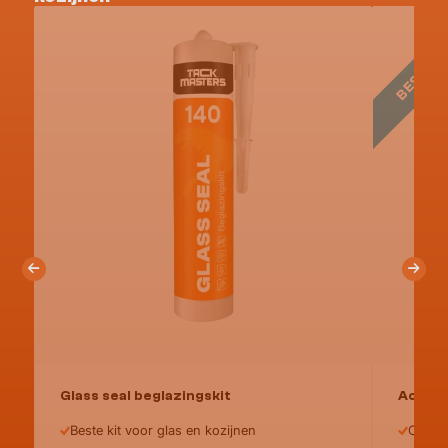
BESTSE
Glass seal beglazingskit
Acryse
Beste kit voor glas en kozijnen
Oversc