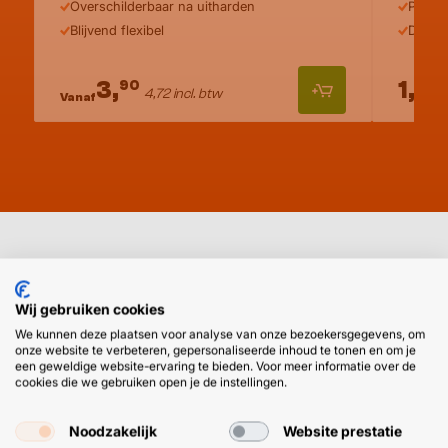
Overschilderbaar na uitharden
Perfec
Blijvend flexibel
Droogt
3,
1,
90
89
4,72 incl. btw
2
Vanaf
Zelf kitten tussen muur en kozijn
Wij gebruiken cookies
We kunnen deze plaatsen voor analyse van onze bezoekersgegevens, om
onze website te verbeteren, gepersonaliseerde inhoud te tonen en om je
Hoe werkt het kitten van kozijnen precies? Wij geven je
een geweldige website-ervaring te bieden. Voor meer informatie over de
een handig stappenplan:
cookies die we gebruiken open je de instellingen.
Kleur
Voorbereiding
Noodzakelijk
Website prestatie