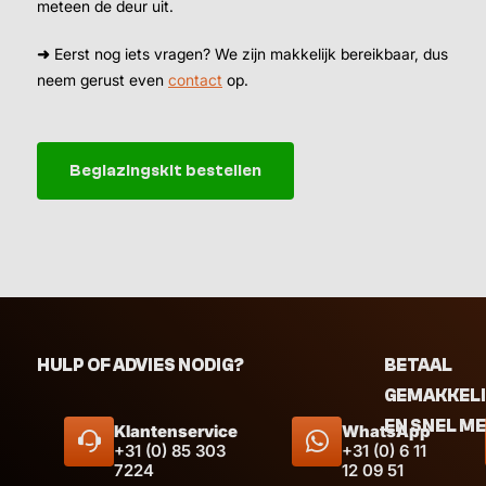
meteen de deur uit.
➜
Eerst nog iets vragen? We zijn makkelijk bereikbaar, dus
neem gerust even
contact
op.
Beglazingskit bestellen
HULP OF ADVIES NODIG?
BETAAL
GEMAKKEL
EN SNEL M
Klantenservice
WhatsApp
+31 (0) 85 303
+31 (0) 6 11
7224
12 09 51