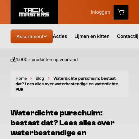
Inloggen
Acties
Lijmen en kitten
Contactli
Assortiment
1.000+ producten op voorraad
Vo
Home
Blog
Waterdichte purschuim: bestaat
dat? Lees alles over waterbestendige en waterdichte
PUR
Waterdichte purschuim:
bestaat dat? Lees alles over
waterbestendige en