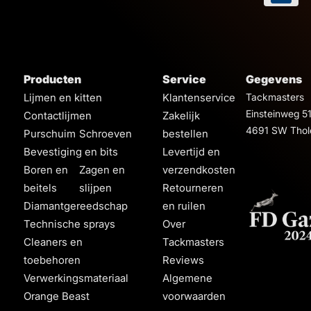
Producten
Service
Gegevens
Lijmen en kitten
Klantenservice
Tackmasters
Einsteinweg 5
Contactlijmen
Zakelijk
4691 SW Thol
Purschuim
Schroeven
bestellen
Bevestiging en bits
Levertijd en
Boren en
Zagen en
verzendkosten
beitels
slijpen
Retourneren
Diamantgereedschap
en ruilen
Technische sprays
Over
Cleaners en
Tackmasters
toebehoren
Reviews
Verwerkingsmateriaal
Algemene
Orange Beast
voorwaarden