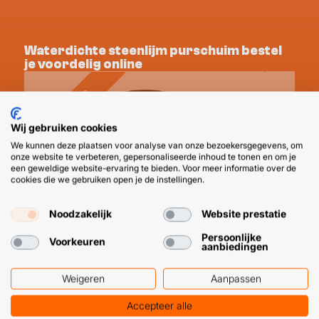
Waterdichte steenlijm purschuim bestel
je voordelig online
ACTIEPRIJS
ACTIEPR
Wij gebruiken cookies
We kunnen deze plaatsen voor analyse van onze bezoekersgegevens, om
onze website te verbeteren, gepersonaliseerde inhoud te tonen en om je
een geweldige website-ervaring te bieden. Voor meer informatie over de
cookies die we gebruiken open je de instellingen.
Noodzakelijk
Website prestatie
Persoonlijke
Voorkeuren
aanbiedingen
Weigeren
Aanpassen
Accepteer alle