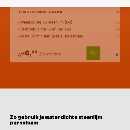
Brick Fix hand 500 ml
Brick 
Waterdichte pu steenlijm (D4)
Steenl
Verbruik: circa 16 m¹ per bus
Waterv
Al na 30 minuten (deels) belastbaar
Sterk 
6,
7,
36
7,70 incl. btw
95
95
7,
8,
Zo gebruik je waterdichte steenlijm
purschuim