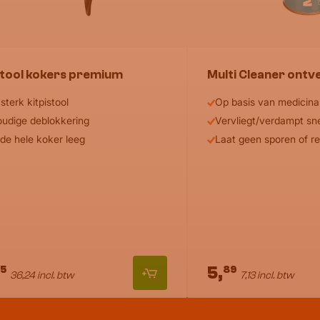
stool kokers premium
Multi Cleaner ontv
sterk kitpistool
Op basis van medicinal
udige deblokkering
Vervliegt/verdampt sn
 de hele koker leeg
Laat geen sporen of re
5,
95
89
36,24 incl. btw
7,13 incl. btw