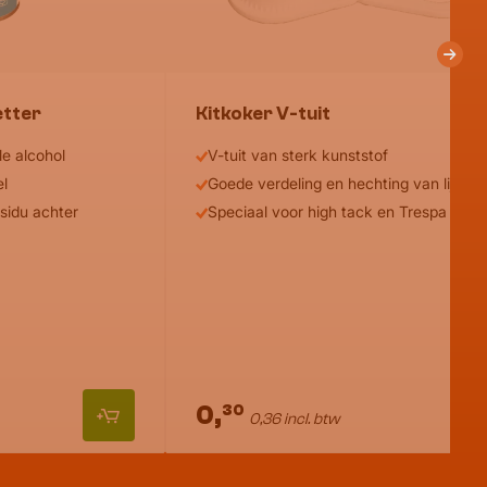
etter
Kitkoker V-tuit
e alcohol
V-tuit van sterk kunststof
el
Goede verdeling en hechting van lijmkit
sidu achter
Speciaal voor high tack en Trespa lijm
0,
30
0,36 incl. btw