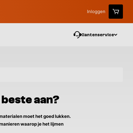
Inloggen
Klantenservice
Vo
t beste aan?
n materialen moet het goed lukken.
 manieren waarop je het lijmen