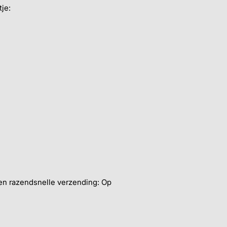
je:
een razendsnelle verzending: Op