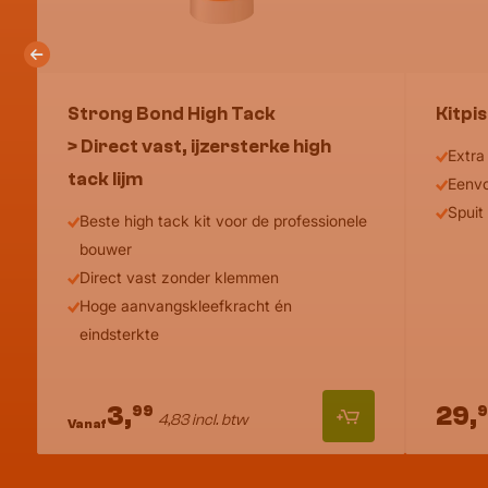
Strong Bond High Tack
Kitpi
> Direct vast, ijzersterke high
Extra 
tack lijm
Eenvo
Spuit
Beste high tack kit voor de professionele
bouwer
Direct vast zonder klemmen
Hoge aanvangskleefkracht én
eindsterkte
3,
29,
99
4,83 incl. btw
Vanaf