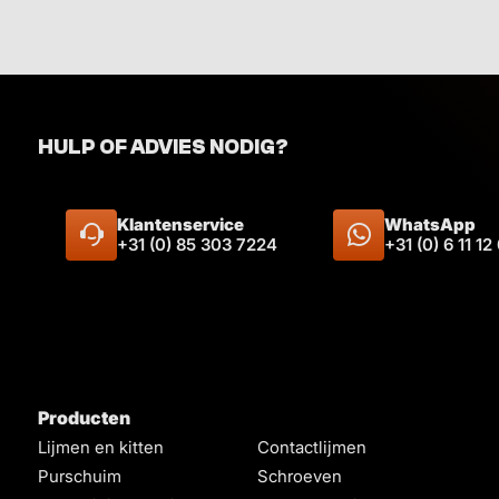
Kleur
Wit
Zwart
Grijs
Inhoud
HULP OF ADVIES NODIG?
3,
99
Klantenservice
WhatsApp
+31 (0) 85 303 7224
+31 (0) 6 11 12
Producten
Lijmen en kitten
Contactlijmen
Purschuim
Schroeven