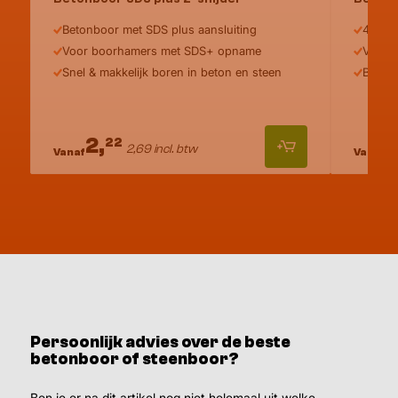
Betonboor met SDS plus aansluiting
4-snij
Voor boorhamers met SDS+ opname
Voor 
Snel & makkelijk boren in beton en steen
Boren 
2,
2
22
2,69 incl. btw
Vanaf
Vanaf
Persoonlijk advies over de beste
betonboor of steenboor?
Ben je er na dit artikel nog niet helemaal uit welke