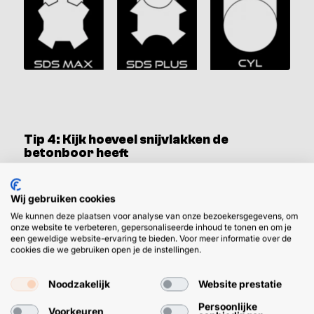
Tip 4: Kijk hoeveel snijvlakken de
betonboor heeft
​Het simpele verschil tussen deze 2 snijkoppen is dat een
Wij gebruiken cookies
4-snijder 4 snijvlakken heeft en een 2-snijder 2. Een 2-
We kunnen deze plaatsen voor analyse van onze bezoekersgegevens, om
snijder betonboor is geschikt voor het boren in alle soorten
onze website te verbeteren, gepersonaliseerde inhoud te tonen en om je
steen en beton. De 4-snijder betonboor daarentegen is
een geweldige website-ervaring te bieden. Voor meer informatie over de
cookies die we gebruiken open je de instellingen.
OOK geschikt voor het boren in gewapend beton. Daarbij
boort dit type een preciezer gat en heeft de snijkop een
Noodzakelijk
Website prestatie
wat langere levensduur.
Persoonlijke
Voorkeuren