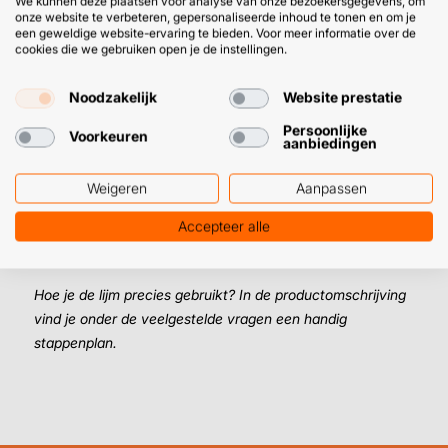
We kunnen deze plaatsen voor analyse van onze bezoekersgegevens, om
onze favoriet voor metaal op steen:
Strong Bond High
onze website te verbeteren, gepersonaliseerde inhoud te tonen en om je
een geweldige website-ervaring te bieden. Voor meer informatie over de
Tack
. Dit is een lijm / kit op basis van MS polymeer met
cookies die we gebruiken open je de instellingen.
zeer
hoge aanvangskleefkracht én eindsterkte
.
Daarnaast is deze lijm voor metaal op steen perfect voor
Noodzakelijk
Website prestatie
buiten. Hij ’s tenslotte
extreem water- en UV-bestendig
.
Persoonlijke
Op die manier ben je zeker van een betrouwbare
Voorkeuren
aanbiedingen
lijmverbinding.
Weigeren
Aanpassen
➜
Deze veelzijdige lijm gebruik je naast metaal op steen
Accepteer alle
ook prima op beton, bijv. voor het
lijmen van metal studs
op een betonnen vloer.
Hoe je de lijm precies gebruikt? In de productomschrijving
vind je onder de veelgestelde vragen een handig
stappenplan.