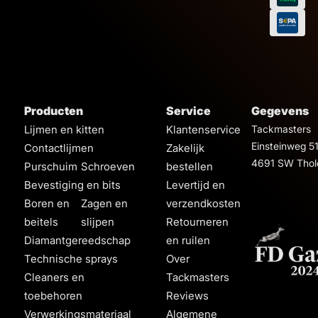
Producten
Service
Gegevens
Lijmen en kitten
Klantenservice
Tackmasters
Einsteinweg 5
Contactlijmen
Zakelijk
4691 SW Thol
Purschuim
Schroeven
bestellen
Bevestiging en bits
Levertijd en
Boren en
Zagen en
verzendkosten
beitels
slijpen
Retourneren
Diamantgereedschap
en ruilen
Technische sprays
Over
Cleaners en
Tackmasters
toebehoren
Reviews
Verwerkingsmateriaal
Algemene