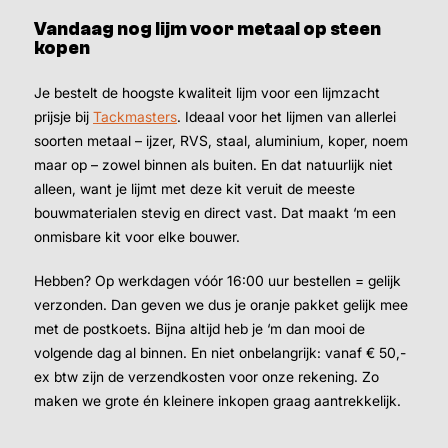
Vandaag nog lijm voor metaal op steen
kopen
Je bestelt de hoogste kwaliteit lijm voor een lijmzacht
prijsje bij
Tackmasters
. Ideaal voor het lijmen van allerlei
soorten metaal – ijzer, RVS, staal, aluminium, koper, noem
maar op – zowel binnen als buiten. En dat natuurlijk niet
alleen, want je lijmt met deze kit veruit de meeste
bouwmaterialen stevig en direct vast. Dat maakt ‘m een
Kleur
onmisbare kit voor elke bouwer.
Hebben? Op werkdagen vóór 16:00 uur bestellen = gelijk
Wit
Zwart
Grijs
verzonden. Dan geven we dus je oranje pakket gelijk mee
Inhoud
met de postkoets. Bijna altijd heb je ‘m dan mooi de
volgende dag al binnen. En niet onbelangrijk: vanaf € 50,-
ex btw zijn de verzendkosten voor onze rekening. Zo
maken we grote én kleinere inkopen graag aantrekkelijk.
3,
99