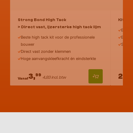
Strong Bond High Tack
Kitpis
> Direct vast, ijzersterke high tack lijm
Extra s
Beste high tack kit voor de professionele
Eenvo
bouwer
Spuit 
Direct vast zonder klemmen
Hoge aanvangskleefkracht én eindsterkte
3,
29,
99
9
4,83 incl. btw
Vanaf