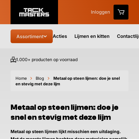
Inloggen
Acties
Lijmen en kitten
Contactli
Assortiment
1.000+ producten op voorraad
Vo
Home
Blog
Metaal op steen lijmen: doe je snel
en stevig met deze lijm
Metaal op steen lijmen: doe je
snel en stevig met deze lijm
Metaal op steen lijmen lijkt misschien een uitdaging.
Met de meeste lijmen hechten deze materialen namelijk