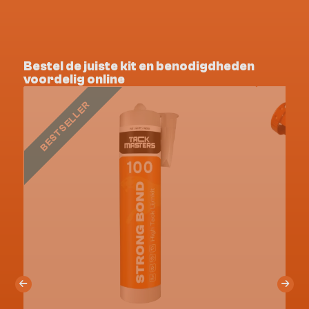
Bestel de juiste kit en benodigdheden
voordelig online
BESTSELLER